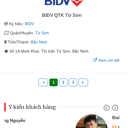
BIDV QTK Từ Sơn
Ký hiệu:
BIDV
Quận/Huyện:
Từ Sơn
Tỉnh/Thành:
Bắc Ninh
Số 1A Minh Khai, Thị trấn Từ Sơn, Bắc Ninh
Xem chi tiết
1
2
3
Ý kiến khách hàng
Đoàn Hữu Cảnh
Mình cần tiền gấp nên định cầm cố