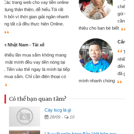
chiếc xe wave nhưng thật may đã có
gói vay tiền bằng CMND online không
cần gặp mặt nên rất tiện lợi, sẽ giới
thiệu cho bạn bè biết
qu
Cấn Văn Lực - Tạp hóa
Tôi kinh doanh buôn bán nhỏ lẻ
nhiều lúc cần vốn nhập hàng, nhờ biết
đến website qua bạn bè giới thiệu tôi
đã giải quyết được công việc của
mình nhanh chóng
th
Có thể bạn quan tâm?
Cày lscg là gì
28/09 -
10
Lãi suất ngân hàng Bảo Việt hiện nay