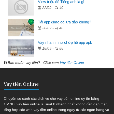
View triệu đô Tiếng anh là gì
22/09 -
40
Tải app gimo có lừa đảo không?
20/09 -
40
Vay nhanh như chớp h5 app apk
18/09 -
58
Bạn muốn vay tiền? - Click xem
Vay tiền Online
Vay tiền Online
Chuyên so sánh các dịch vụ cho vay tiền online uy tín bằng
CMND, vay tiền online lãi suất 0 nhanh nhất không cần gặp mặt,
tổng hợp các web vay tiền online trong ngày từ các ngân hàng và