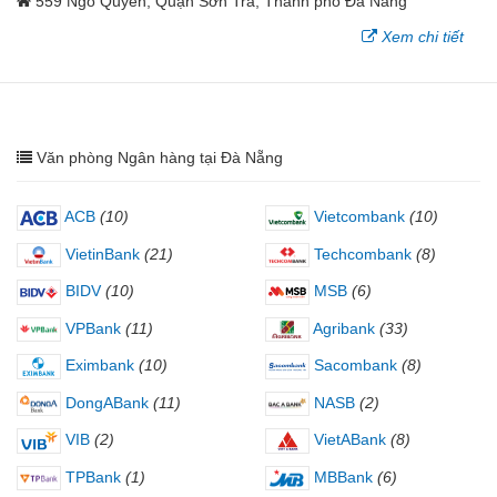
559 Ngô Quyền, Quận Sơn Trà, Thành phố Đà Nẵng
Xem chi tiết
Văn phòng Ngân hàng tại Đà Nẵng
ACB
(10)
Vietcombank
(10)
VietinBank
(21)
Techcombank
(8)
BIDV
(10)
MSB
(6)
VPBank
(11)
Agribank
(33)
Eximbank
(10)
Sacombank
(8)
DongABank
(11)
NASB
(2)
VIB
(2)
VietABank
(8)
TPBank
(1)
MBBank
(6)