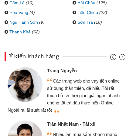
Cẩm Lệ
(10)
Hải Châu
(125)
Hòa Vang
(4)
Liên Chiểu
(23)
Ngũ Hành Sơn
(9)
Sơn Trà
(18)
Thanh Khê
(62)
Ý kiến khách hàng
Trang Nguyễn
Các trang web cho vay tiền online
sử dụng thân thiện, dễ hiểu.Tôi rất
thích bởi vì thời gian giải ngân nhanh
chóng tất cả đều thực hiện Online.
thi
Ngoài ra lãi suất rất tốt
Trần Nhật Nam - Tài xế
Nhiều lần mua sắm không mang