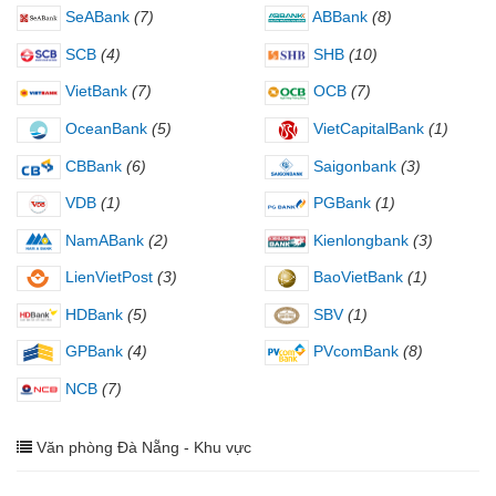
SeABank
(7)
ABBank
(8)
SCB
(4)
SHB
(10)
VietBank
(7)
OCB
(7)
OceanBank
(5)
VietCapitalBank
(1)
CBBank
(6)
Saigonbank
(3)
VDB
(1)
PGBank
(1)
NamABank
(2)
Kienlongbank
(3)
LienVietPost
(3)
BaoVietBank
(1)
HDBank
(5)
SBV
(1)
GPBank
(4)
PVcomBank
(8)
NCB
(7)
Văn phòng Đà Nẵng - Khu vực