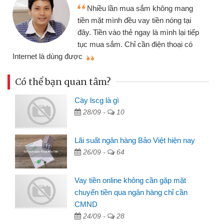
Tôi kinh doanh buôn bán
sắm không mang
nhiều lúc cần vốn nhập hàn
ay tiền nóng tại
đến website qua bạn bè giới
ay là mình lại tiếp
đã giải quyết được công v
n điện thoại có
mình nhanh chóng
Có thể bạn quan tâm?
Cày lscg là gì
28/09 -
10
Lãi suất ngân hàng Bảo Việt hiện nay
26/09 -
64
Vay tiền online không cần gặp mặt
chuyển tiền qua ngân hàng chỉ cần
CMND
24/09 -
28