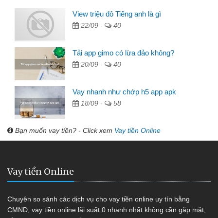
View triệu đô Tiếng anh là gì
22/09 -
40
Tải app gimo có lừa đảo không?
20/09 -
40
Vay nhanh như chớp h5 app apk
18/09 -
58
Bạn muốn vay tiền? - Click xem
Vay tiền Online
Vay tiền Online
Chuyên so sánh các dịch vụ cho vay tiền online uy tín bằng
CMND, vay tiền online lãi suất 0 nhanh nhất không cần gặp mặt,