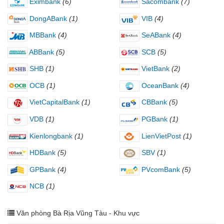
Eximbank
(6)
Sacombank
(7)
DongABank
(1)
VIB
(4)
MBBank
(4)
SeABank
(4)
ABBank
(5)
SCB
(5)
SHB
(1)
VietBank
(2)
OCB
(1)
OceanBank
(4)
VietCapitalBank
(1)
CBBank
(5)
VDB
(1)
PGBank
(1)
Kienlongbank
(1)
LienVietPost
(1)
HDBank
(5)
SBV
(1)
GPBank
(4)
PVcomBank
(5)
NCB
(1)
Văn phòng Bà Rịa Vũng Tàu - Khu vực