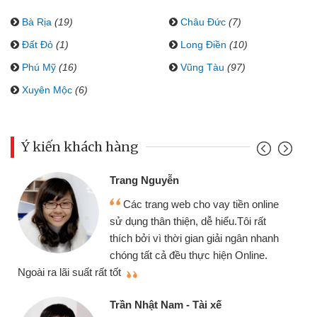
Bà Rịa
(19)
Châu Đức
(7)
Đất Đỏ
(1)
Long Điền
(10)
Phú Mỹ
(16)
Vũng Tàu
(97)
Xuyên Mộc
(6)
Ý kiến khách hàng
Đoàn Hữu Cảnh
Mình cần tiền gấp nên 
o vay tiền online
chiếc xe wave nhưng thật
dễ hiểu.Tôi rất
gói vay tiền bằng CMND o
an giải ngân nhanh
cần gặp mặt nên rất tiện lợi
ực hiện Online.
thiệu cho bạn bè biết
Cấn Văn Lực - Tạp hóa
i xế