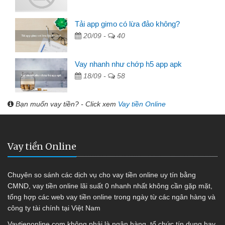
Tải app gimo có lừa đảo không?
20/09 -
40
Vay nhanh như chớp h5 app apk
18/09 -
58
Bạn muốn vay tiền? - Click xem
Vay tiền Online
Vay tiền Online
Chuyên so sánh các dịch vụ cho vay tiền online uy tín bằng
CMND, vay tiền online lãi suất 0 nhanh nhất không cần gặp mặt,
tổng hợp các web vay tiền online trong ngày từ các ngân hàng và
công ty tài chính tại Việt Nam
Vaytienonline.com không phải là ngân hàng, tổ chức tín dụng hay