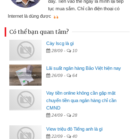
p
đã giải quyết được công việc của
mình nhanh chóng
t
Có thể bạn quan tâm?
Cày lscg là gì
28/09 -
10
Lãi suất ngân hàng Bảo Việt hiện nay
26/09 -
64
Vay tiền online không cần gặp mặt
chuyển tiền qua ngân hàng chỉ cần
CMND
24/09 -
28
View triệu đô Tiếng anh là gì
22/09 -
40