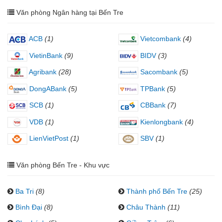
Văn phòng Ngân hàng tại Bến Tre
ACB
(1)
Vietcombank
(4)
VietinBank
(9)
BIDV
(3)
Agribank
(28)
Sacombank
(5)
DongABank
(5)
TPBank
(5)
SCB
(1)
CBBank
(7)
VDB
(1)
Kienlongbank
(4)
LienVietPost
(1)
SBV
(1)
Văn phòng Bến Tre - Khu vực
Ba Tri
(8)
Thành phố Bến Tre
(25)
Bình Đại
(8)
Châu Thành
(11)