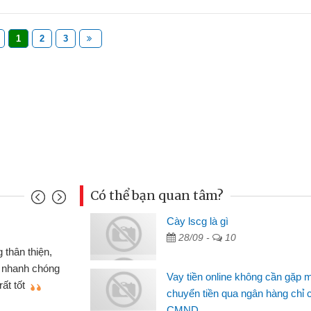
1
2
3
Có thể bạn quan tâm?
Cày lscg là gì
Mai Lan - S
28/09 -
10
n định cầm cố chiếc xe wave
Tôi biết 
i vay tiền bằng CMND online
sinh viên n
Vay tiền online không cần gặp 
 tiện lợi, sẽ giới thiệu cho bạn
thấy thủ tụ
chuyển tiền qua ngân hàng chỉ 
CMND
Lâm Minh 