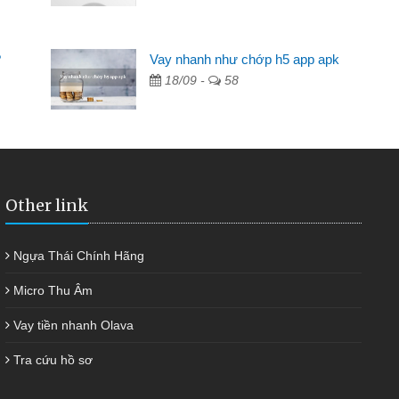
ần các ngân hàng không ai cho vay. Trong khi
ệu để giải quyết việc riêng, trong 1-2 ngày tôi trả
?
Vay nhanh như chớp h5 app apk
Cảm ơn đã giúp tôi kịp thời và nhanh chóng
18/09 -
58
Other link
Ngựa Thái Chính Hãng
Micro Thu Âm
Vay tiền nhanh Olava
Tra cứu hồ sơ