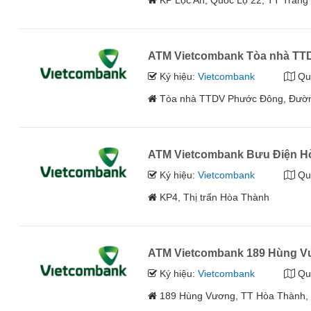
KP Lộc An, Quốc Lộ 22, TT Trảng 
ATM Vietcombank Tòa nhà T
Ký hiệu:
Vietcombank
Qu
Tòa nhà TTDV Phước Đông, Đườn
ATM Vietcombank Bưu Điện H
Ký hiệu:
Vietcombank
Qu
KP4, Thị trấn Hòa Thành
ATM Vietcombank 189 Hùng 
Ký hiệu:
Vietcombank
Qu
189 Hùng Vương, TT Hòa Thành, 