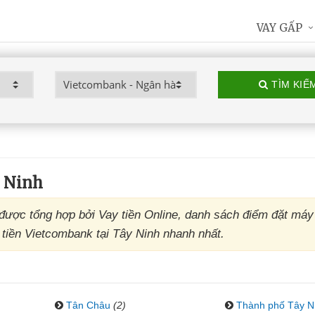
VAY GẤP
TÌM KIẾ
 Ninh
ược tổng hợp bởi Vay tiền Online, danh sách điểm đặt má
tiền Vietcombank tại Tây Ninh nhanh nhất.
Tân Châu
(2)
Thành phố Tây N