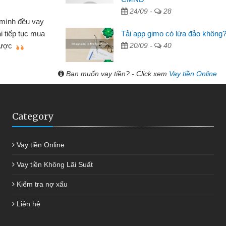
24/09 -
28
Mất 2 tu
án nhỏ lẻ nhiều lúc cần vốn nhập
cần có 2 tri
Tải app gimo có lừa đảo không
e qua bạn bè giới thiệu tôi đã giải
được thôi. 
20/09 -
40
ủa mình nhanh chóng
Bạn muốn vay tiền? - Click xem
Vay tiền Online
Category
Vay tiền Online
Vay tiền Không Lãi Suất
Kiểm tra nợ xấu
Liên hệ