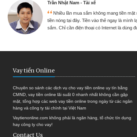
Cấn Văn Lực - Tạp hóa
ền mặt mình đều vay
Tôi kinh doanh buôn b
 mình lại tiếp tục mua
hàng, nhờ biết đến websit
à dùng được
quyết được công việc c
Vay tiền Online
Chuyên so sánh các dịch vụ cho vay tiền online uy tín bằng
CMND, vay tiền online lãi suất 0 nhanh nhất không cần gặp
mặt, tổng hợp các web vay tiền online trong ngày từ các ngân
hàng và công ty tài chính tại Việt Nam
Vaytienonline.com không phải là ngân hàng, tổ chức tín dụng
hay công ty cho vay!
Contact Us