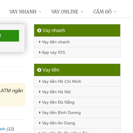
VAY NHANH
VAY ONLINE
CẦM ĐỒ
Vay nhanh
M
Vay tiền nhanh
App vay IOS
Vay tiền
Vay tiền Hồ Chí Minh
y ATM ngân
Vay tiền Hà Nội
Vay tiền Đà Nẵng
Vay tiền Bình Dương
Vay tiền An Giang
inh
(12)