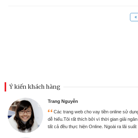
Ý kiến khách hàng
Đoàn Hữu Cảnh
Mình cần tiền gấp nê
sử dụng thân thiện,
nhưng thật may đã có gó
giải ngân nhanh chóng
không cần gặp mặt nên rất
i suất rất tốt
bè biết