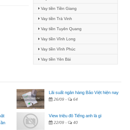
Vay tiền Tiền Giang
Vay tiền Trà Vinh
Vay tiền Tuyên Quang
Vay tiền Vĩnh Long
Vay tiền Vĩnh Phúc
Vay tiền Yên Bái
inh viên
Lãi suất ngân hàng Bảo Việt hiện nay
26/09 -
64
đến thông qua quảng cáo trên facebook. Tôi là
ên cần đóng tiền nhà, sinh nhật bạn bè, mà đọc
mặt
View triệu đô Tiếng anh là gì
c nhanh gọn nên tôi quyết định vay
cần
22/09 -
40
Chánh