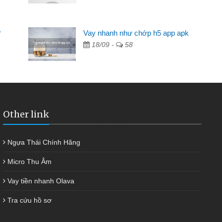
Mất 2 tuần các ngân hàng không ai cho vay. Trong khi
cần có 2 triệu để giải quyết việc riêng, trong 1-2 ngày tôi trả
?
Vay nhanh như chớp h5 app apk
được thôi. Cảm ơn đã giúp tôi kịp thời và nhanh chóng
18/09 -
58
Other link
Ngựa Thái Chính Hãng
Micro Thu Âm
Vay tiền nhanh Olava
Tra cứu hồ sơ