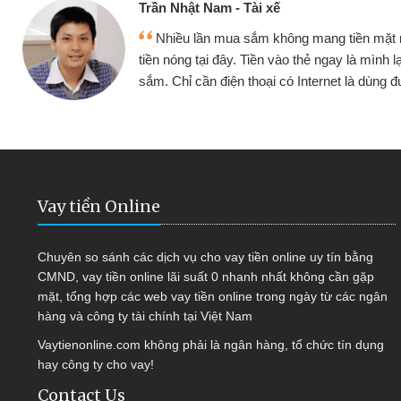
ế
Cấn Văn 
không mang tiền mặt mình đều vay
Tôi kin
vào thẻ ngay là mình lại tiếp tục mua
hàng, nhờ 
i có Internet là dùng được
quyết đượ
Vay tiền Online
Chuyên so sánh các dịch vụ cho vay tiền online uy tín bằng
CMND, vay tiền online lãi suất 0 nhanh nhất không cần gặp
mặt, tổng hợp các web vay tiền online trong ngày từ các ngân
hàng và công ty tài chính tại Việt Nam
Vaytienonline.com không phải là ngân hàng, tổ chức tín dụng
hay công ty cho vay!
Contact Us