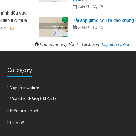
Lực - Tạp hóa
24/09 -
28
h doanh buôn bán nhỏ lẻ nhiều lúc cần vốn nhập
Tải app gimo có lừa đảo không
biết đến website qua bạn bè giới thiệu tôi đã giải
20/09 -
40
c công việc của mình nhanh chóng
Bạn muốn vay tiền? - Click xem
Vay tiền Online
Category
Vay tiền Online
Vay tiền Không Lãi Suất
Kiểm tra nợ xấu
Liên hệ