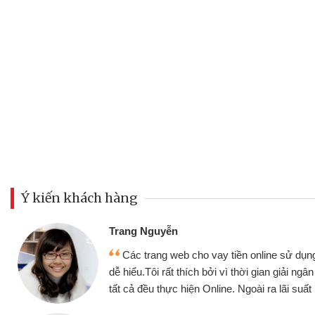
Ý kiến khách hàng
Đoàn Hữ
Mình c
y tiền online sử dụng thân thiện,
nhưng thậ
i vì thời gian giải ngân nhanh chóng
không cần 
ine. Ngoài ra lãi suất rất tốt
bè biết