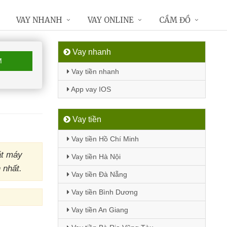
VAY NHANH
VAY ONLINE
CẦM ĐỒ
Vay nhanh
M
Vay tiền nhanh
App vay IOS
Vay tiền
Vay tiền Hồ Chí Minh
ặt máy
Vay tiền Hà Nội
 nhất.
Vay tiền Đà Nẵng
Vay tiền Bình Dương
Vay tiền An Giang