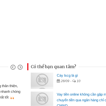
Có thể bạn quan tâm?
u Cảnh
Cày lscg là gì
28/09 -
10
ần tiền gấp nên định cầm cố chiếc xe wave
t may đã có gói vay tiền bằng CMND online
Vay tiền online không cần gặp 
gặp mặt nên rất tiện lợi, sẽ giới thiệu cho bạn
chuyển tiền qua ngân hàng chỉ 
CMND