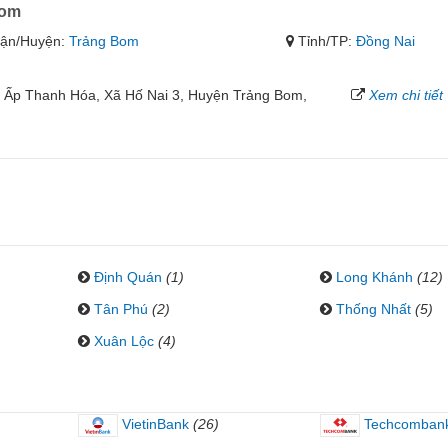
Bom
ận/Huyện:
Trảng Bom
Tỉnh/TP:
Đồng Nai
 Ấp Thanh Hóa, Xã Hố Nai 3, Huyện Trảng Bom,
Xem chi tiết
Định Quán
(1)
Long Khánh
(12)
Tân Phú
(2)
Thống Nhất
(5)
Xuân Lộc
(4)
VietinBank
(26)
Techcomban