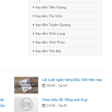
Vay tiền Tiền Giang
Vay tiền Trà Vinh
Vay tiền Tuyên Quang
Vay tiền Vĩnh Long
Vay tiền Vĩnh Phúc
Vay tiền Yên Bái
Mai Lan - Sinh viên
Lãi suất ngân hàng Bảo Việt hiện nay
26/09 -
64
Tôi biết đến thông qua quảng cáo trên facebook. Tôi là
sinh viên nên cần đóng tiền nhà, sinh nhật bạn bè, mà đọc
mặt
View triệu đô Tiếng anh là gì
thấy thủ tục nhanh gọn nên tôi quyết định vay
cần
22/09 -
40
Lâm Minh Chánh