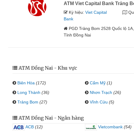
ATM Viet Capital Bank Trảng 
Ký hiệu:
Viet Capital
Qu
Bank
PGD Trảng Bom 2528 Quốc lộ 1A,
Tỉnh Đồng Nai
ATM Đồng Nai - Khu vực
Biên Hòa
(172)
Cẩm Mỹ
(1)
Long Thành
(36)
Nhơn Trạch
(26)
Trảng Bom
(27)
Vĩnh Cửu
(5)
ATM Đồng Nai - Ngân hàng
ACB
(12)
Vietcombank
(54)