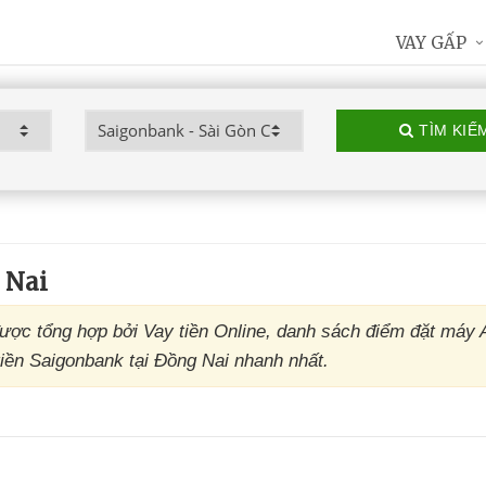
VAY GẤP
TÌM KIẾ
 Nai
ợc tổng hợp bởi Vay tiền Online, danh sách điểm đặt máy
iền Saigonbank tại Đồng Nai nhanh nhất.