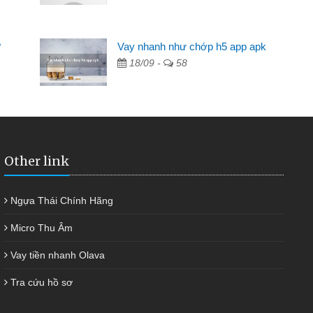
Mất 2 tuần các ngân hàng không ai cho vay. Trong khi
 có 2 triệu để giải quyết việc riêng, trong 1-2 ngày tôi trả
?
Vay nhanh như chớp h5 app apk
ợc thôi. Cảm ơn đã giúp tôi kịp thời và nhanh chóng
18/09 -
58
Other link
Ngựa Thái Chính Hãng
Micro Thu Âm
Vay tiền nhanh Olava
Tra cứu hồ sơ