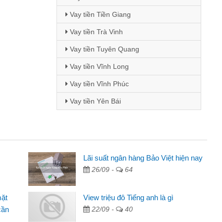
Vay tiền Tiền Giang
Vay tiền Trà Vinh
Vay tiền Tuyên Quang
Vay tiền Vĩnh Long
Vay tiền Vĩnh Phúc
Vay tiền Yên Bái
i Lan - Sinh viên
Lãi suất ngân hàng Bảo Việt hiện nay
26/09 -
64
Tôi biết đến thông qua quảng cáo trên facebook. Tôi là
nh viên nên cần đóng tiền nhà, sinh nhật bạn bè, mà đọc
mặt
View triệu đô Tiếng anh là gì
ấy thủ tục nhanh gọn nên tôi quyết định vay
cần
22/09 -
40
m Minh Chánh