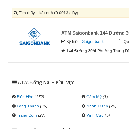
Tìm thấy
1
kết quả (0.0013 giây)
ATM Saigonbank 144 Đường 3
Ký hiệu:
Saigonbank
Qu
144 Đường 30/4 Phường Trung Dũ
ATM Đồng Nai - Khu vực
Biên Hòa
(172)
Cẩm Mỹ
(1)
Long Thành
(36)
Nhơn Trạch
(26)
Trảng Bom
(27)
Vĩnh Cửu
(5)