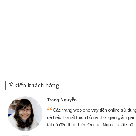
Ý kiến khách hàng
Đoàn Hữu Cả
Mình cần tiề
n online sử dụng thân thiện,
nhưng thật may
thời gian giải ngân nhanh chóng
không cần gặp mặ
goài ra lãi suất rất tốt
bè biết