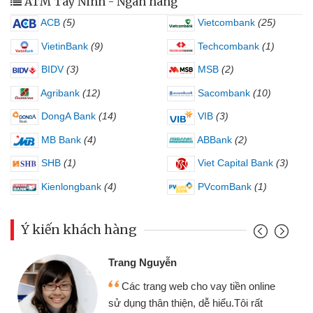
ATM Tây Ninh - Ngân hàng
ACB
(5)
Vietcombank
(25)
VietinBank
(9)
Techcombank
(1)
BIDV
(3)
MSB
(2)
Agribank
(12)
Sacombank
(10)
DongA Bank
(14)
VIB
(3)
MB Bank
(4)
ABBank
(2)
SHB
(1)
Viet Capital Bank
(3)
Kienlongbank
(4)
PVcomBank
(1)
Ý kiến khách hàng
Trang Nguyễn
Các trang web cho vay tiền online
sử dụng thân thiện, dễ hiểu.Tôi rất