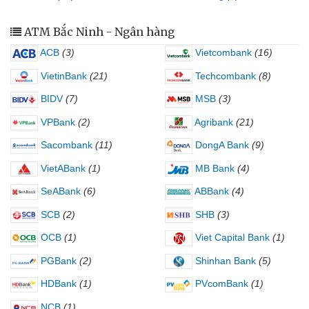
ATM Bắc Ninh - Ngân hàng
ACB
(3)
Vietcombank
(16)
VietinBank
(21)
Techcombank
(8)
BIDV
(7)
MSB
(3)
VPBank
(2)
Agribank
(21)
Sacombank
(11)
DongA Bank
(9)
VietABank
(1)
MB Bank
(4)
SeABank
(6)
ABBank
(4)
SCB
(2)
SHB
(3)
OCB
(1)
Viet Capital Bank
(1)
PGBank
(2)
Shinhan Bank
(5)
HDBank
(1)
PVcomBank
(1)
NCB
(1)