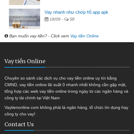
Vay nhanh như chớp h5 app apk
18/09 -
58
Bạn muốn vay tiền? - Click xem
Vay tiền Online
Vay tiền Online
Chuyên so sánh các dịch vụ cho vay tiền online uy tín bằng
CMND, vay tiền online lãi suất 0 nhanh nhất không cần gặp mặt,
tổng hợp các web vay tiền online trong ngày từ các ngân hàng và
công ty tài chính tại Việt Nam
Vaytienonline.com không phải là ngân hàng, tổ chức tín dụng hay
công ty cho vay!
Contact Us