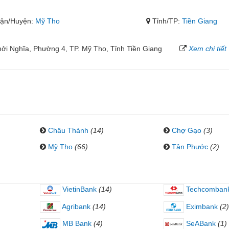
ận/Huyện:
Mỹ Tho
Tỉnh/TP:
Tiền Giang
ởi Nghĩa, Phường 4, TP. Mỹ Tho, Tỉnh Tiền Giang
Xem chi tiết
Châu Thành
(14)
Chợ Gạo
(3)
Mỹ Tho
(66)
Tân Phước
(2)
VietinBank
(14)
Techcomban
Agribank
(14)
Eximbank
(2)
MB Bank
(4)
SeABank
(1)