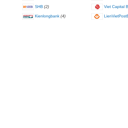
SHB
(2)
Viet Capital 
Kienlongbank
(4)
LienVietPost