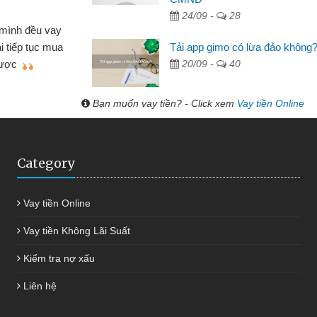
 Tạp hóa
24/09 -
28
nh buôn bán nhỏ lẻ nhiều lúc cần vốn nhập
cần
Tải app gimo có lừa đảo không
ến website qua bạn bè giới thiệu tôi đã giải
đư
20/09 -
40
g việc của mình nhanh chóng
Bạn muốn vay tiền? - Click xem
Vay tiền Online
Category
Vay tiền Online
Vay tiền Không Lãi Suất
Kiểm tra nợ xấu
Liên hệ