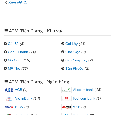
Xem chi tiết
ATM Tiền Giang - Khu vực
Cái Bè
(8)
Cai Lậy
(14)
Châu Thành
(14)
Chợ Gạo
(3)
Gò Công
(16)
Gò Công Tây
(2)
Mỹ Tho
(66)
Tân Phước
(2)
ATM Tiền Giang - Ngân hàng
ACB
(4)
Vietcombank
(18)
VietinBank
(14)
Techcombank
(1)
BIDV
(8)
MSB
(2)