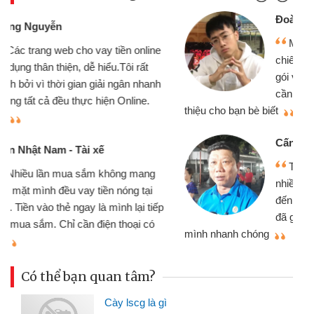
Đoàn Hữu Cảnh
Mình cần tiền gấp nên định cầm cố
chiếc xe wave nhưng thật may đã có
gói vay tiền bằng CMND online không
cần gặp mặt nên rất tiện lợi, sẽ giới
thiệu cho bạn bè biết
qu
Cấn Văn Lực - Tạp hóa
Tôi kinh doanh buôn bán nhỏ lẻ
nhiều lúc cần vốn nhập hàng, nhờ biết
đến website qua bạn bè giới thiệu tôi
đã giải quyết được công việc của
mình nhanh chóng
th
Có thể bạn quan tâm?
Cày lscg là gì