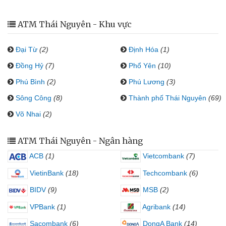
ATM Thái Nguyên - Khu vực
Đại Từ
(2)
Định Hóa
(1)
Đồng Hỷ
(7)
Phổ Yên
(10)
Phú Bình
(2)
Phú Lương
(3)
Sông Công
(8)
Thành phố Thái Nguyên
(69)
Võ Nhai
(2)
ATM Thái Nguyên - Ngân hàng
ACB
(1)
Vietcombank
(7)
VietinBank
(18)
Techcombank
(6)
BIDV
(9)
MSB
(2)
VPBank
(1)
Agribank
(14)
Sacombank
(6)
DongA Bank
(14)