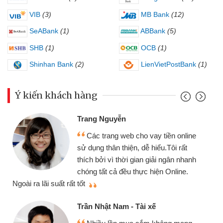
VIB
(3)
MB Bank
(12)
SeABank
(1)
ABBank
(5)
SHB
(1)
OCB
(1)
Shinhan Bank
(2)
LienVietPostBank
(1)
Ý kiến khách hàng
Đoàn Hữu Cảnh
yễn
Mình cần tiền 
g web cho vay tiền online
chiếc xe wave như
 thiện, dễ hiểu.Tôi rất
gói vay tiền bằng
 thời gian giải ngân nhanh
cần gặp mặt nên rất
ả đều thực hiện Online.
thiệu cho bạn bè biết
Cấn Văn Lực - Tạ
Nam - Tài xế
Tôi kinh doanh 