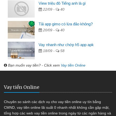
View triệu đô Tiếng anh là gì
22/09 -
40
Tải app gimo có lừa đảo không?
20/09 -
40
Vay nhanh như chớp h5 app apk
18/09 -
58
Bạn muốn vay tiền? - Click xem
Vay tiền Online
Vay tiền Online
Chuyên so sánh các dịch vụ cho vay tiền online uy tín bằng
CMND, vay tiền online lãi suất 0 nhanh nhất không cần gặp mặt,
tổng hợp các web vay tiền online trong ngày từ các ngân hàng và