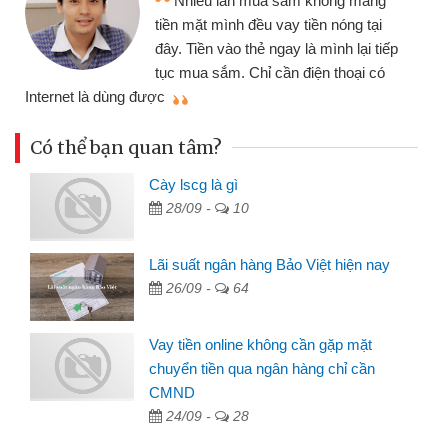
ần mua sắm không mang
nhiều lúc cần vốn 
nh đều vay tiền nóng tại
đến website qua bạn
o thẻ ngay là mình lại tiếp
đã giải quyết được
. Chỉ cần điện thoại có
mình nhanh chóng
Có thể bạn quan tâm?
Cày lscg là gì
28/09 -
10
Lãi suất ngân hàng Bảo Việt hiện nay
26/09 -
64
Vay tiền online không cần gặp mặt
chuyển tiền qua ngân hàng chỉ cần
CMND
24/09 -
28