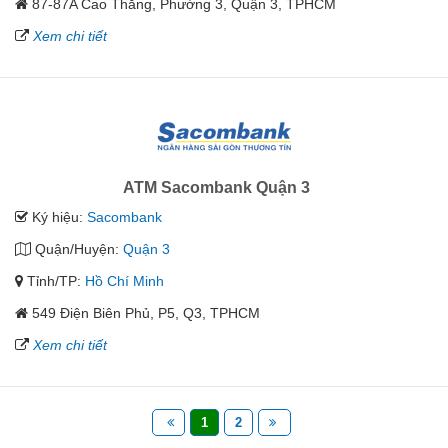
87-87A Cao Thắng, Phường 3, Quận 3, TPHCM
Xem chi tiết
ATM Sacombank Quận 3
Ký hiệu:
Sacombank
Quận/Huyện:
Quận 3
Tỉnh/TP:
Hồ Chí Minh
549 Điện Biên Phủ, P5, Q3, TPHCM
Xem chi tiết
1
2