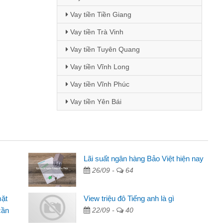
Vay tiền Tiền Giang
Vay tiền Trà Vinh
Vay tiền Tuyên Quang
Vay tiền Vĩnh Long
Vay tiền Vĩnh Phúc
Vay tiền Yên Bái
i Lan - Sinh viên
Lãi suất ngân hàng Bảo Việt hiện nay
26/09 -
64
Tôi biết đến thông qua quảng cáo trên facebook. Tôi là
nh viên nên cần đóng tiền nhà, sinh nhật bạn bè, mà đọc
mặt
View triệu đô Tiếng anh là gì
ấy thủ tục nhanh gọn nên tôi quyết định vay
cần
22/09 -
40
m Minh Chánh