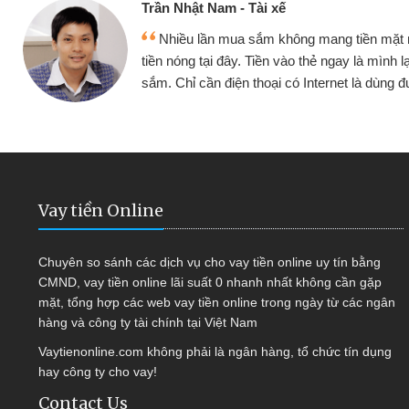
Cấn Văn Lực -
 mang tiền mặt mình đều vay
Tôi kinh doa
ẻ ngay là mình lại tiếp tục mua
hàng, nhờ biết đ
nternet là dùng được
quyết được côn
Vay tiền Online
Chuyên so sánh các dịch vụ cho vay tiền online uy tín bằng
CMND, vay tiền online lãi suất 0 nhanh nhất không cần gặp
mặt, tổng hợp các web vay tiền online trong ngày từ các ngân
hàng và công ty tài chính tại Việt Nam
Vaytienonline.com không phải là ngân hàng, tổ chức tín dụng
hay công ty cho vay!
Contact Us