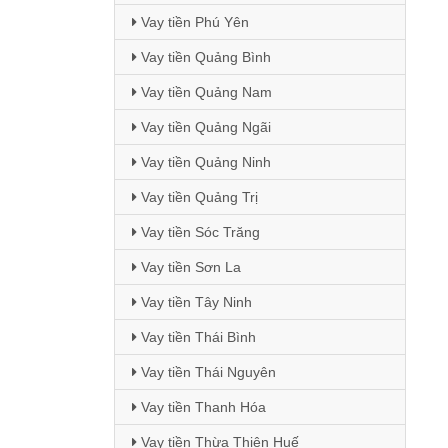
Vay tiền Phú Yên
Vay tiền Quảng Bình
Vay tiền Quảng Nam
Vay tiền Quảng Ngãi
Vay tiền Quảng Ninh
Vay tiền Quảng Trị
Vay tiền Sóc Trăng
Vay tiền Sơn La
Vay tiền Tây Ninh
Vay tiền Thái Bình
Vay tiền Thái Nguyên
Vay tiền Thanh Hóa
Vay tiền Thừa Thiên Huế