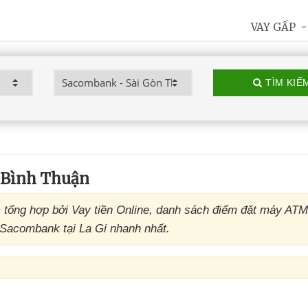
VAY GẤP
TÌM KIẾ
 Bình Thuận
ổng hợp bởi Vay tiền Online, danh sách điểm đặt máy AT
 Sacombank tại La Gi nhanh nhất.