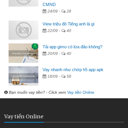
CMND
24/09 -
28
View triệu đô Tiếng anh là gì
22/09 -
40
Tải app gimo có lừa đảo không?
20/09 -
40
Vay nhanh như chớp h5 app apk
18/09 -
58
Bạn muốn vay tiền? - Click xem
Vay tiền Online
Vay tiền Online