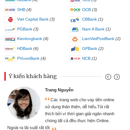
SHB
(4)
OCB
(3)
Viet Capital Bank
(3)
CBBank
(1)
PGBank
(3)
Nam A Bank
(1)
Kienlongbank
(4)
LienVietPostBank
(2)
HDBank
(6)
GPBank
(2)
PVcomBank
(4)
NCB
(1)
Ý kiến khách hàng
Trang Nguyễn
Các trang web cho vay tiền online
sử dụng thân thiện, dễ hiểu.Tôi rất
thích bởi vì thời gian giải ngân nhanh
chóng tất cả đều thực hiện Online.
thi
Ngoài ra lãi suất rất tốt