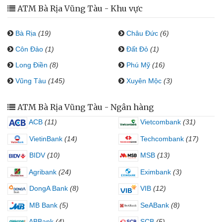
ATM Bà Rịa Vũng Tàu - Khu vực
Bà Rịa
(19)
Châu Đức
(6)
Côn Đảo
(1)
Đất Đỏ
(1)
Long Điền
(8)
Phú Mỹ
(16)
Vũng Tàu
(145)
Xuyên Mộc
(3)
ATM Bà Rịa Vũng Tàu - Ngân hàng
ACB
(11)
Vietcombank
(31)
VietinBank
(14)
Techcombank
(17)
BIDV
(10)
MSB
(13)
Agribank
(24)
Eximbank
(3)
DongA Bank
(8)
VIB
(12)
MB Bank
(5)
SeABank
(8)
ABBank
(4)
SCB
(5)