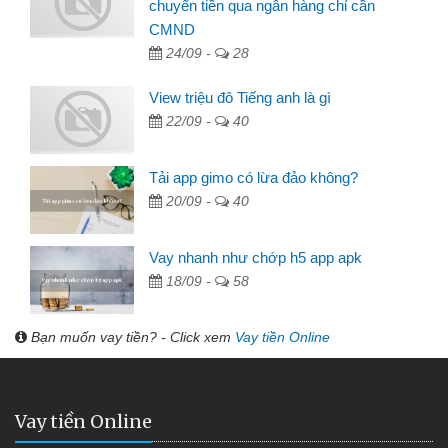
chuyển tiền qua ngân hàng chỉ cần
CMND
24/09 -
28
View triệu đô Tiếng anh là gì
22/09 -
40
Tải app gimo có lừa đảo không?
20/09 -
40
Vay nhanh như chớp h5 app apk
18/09 -
58
Bạn muốn vay tiền? - Click xem
Vay tiền Online
Vay tiền Online