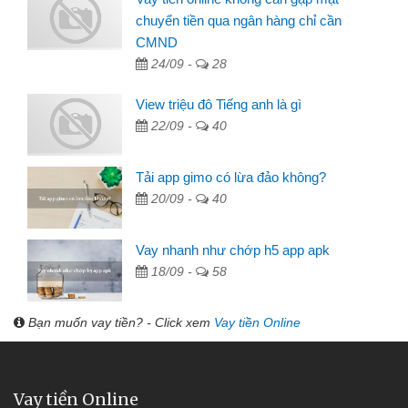
chuyển tiền qua ngân hàng chỉ cần
CMND
24/09 -
28
View triệu đô Tiếng anh là gì
22/09 -
40
Tải app gimo có lừa đảo không?
20/09 -
40
Vay nhanh như chớp h5 app apk
18/09 -
58
Bạn muốn vay tiền? - Click xem
Vay tiền Online
Vay tiền Online