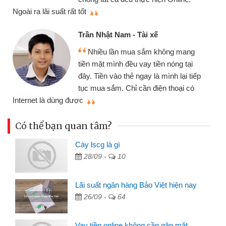
thi
Ngoài ra lãi suất rất tốt
Trần Nhật Nam - Tài xế
Nhiều lần mua sắm không mang
tiền mặt mình đều vay tiền nóng tại
đây. Tiền vào thẻ ngay là mình lại tiếp
tục mua sắm. Chỉ cần điện thoại có
mì
Internet là dùng được
Có thể bạn quan tâm?
Cày lscg là gì
28/09 -
10
Lãi suất ngân hàng Bảo Việt hiện nay
26/09 -
64
Vay tiền online không cần gặp mặt