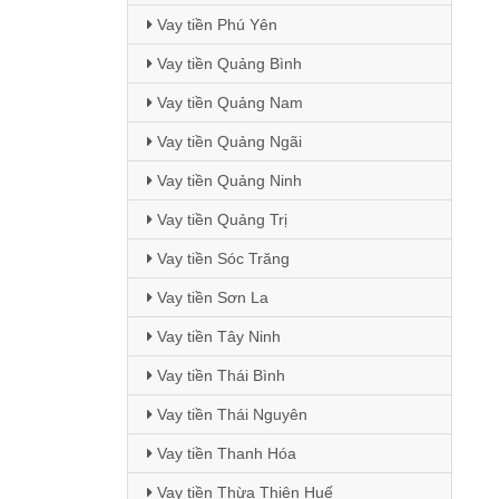
Vay tiền Phú Yên
Vay tiền Quảng Bình
Vay tiền Quảng Nam
Vay tiền Quảng Ngãi
Vay tiền Quảng Ninh
Vay tiền Quảng Trị
Vay tiền Sóc Trăng
Vay tiền Sơn La
Vay tiền Tây Ninh
Vay tiền Thái Bình
Vay tiền Thái Nguyên
Vay tiền Thanh Hóa
Vay tiền Thừa Thiên Huế