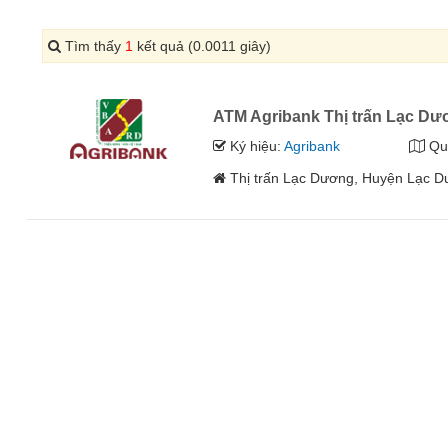
Tìm thấy
1
kết quả (0.0011 giây)
ATM Agribank Thị trấn Lạc D
Ký hiệu:
Agribank
Qu
Thị trấn Lạc Dương, Huyện Lạc 