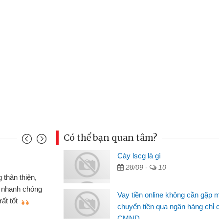
Có thể bạn quan tâm?
àn Hữu Cảnh
Cày lscg là gì
28/09 -
10
Mình cần tiền gấp nên định cầm cố chiếc xe wave
ng thật may đã có gói vay tiền bằng CMND online
Vay tiền online không cần gặp 
ng cần gặp mặt nên rất tiện lợi, sẽ giới thiệu cho bạn
chuyển tiền qua ngân hàng chỉ 
biết
CMND