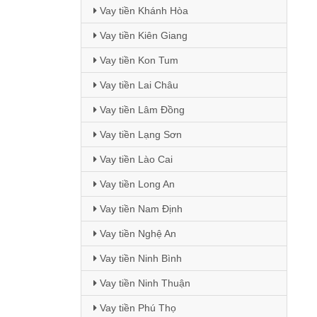
Vay tiền Khánh Hòa
Vay tiền Kiên Giang
Vay tiền Kon Tum
Vay tiền Lai Châu
Vay tiền Lâm Đồng
Vay tiền Lạng Sơn
Vay tiền Lào Cai
Vay tiền Long An
Vay tiền Nam Định
Vay tiền Nghệ An
Vay tiền Ninh Bình
Vay tiền Ninh Thuận
Vay tiền Phú Thọ