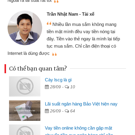
Ngoài ra lãi suất rất tốt
Trần Nhật Nam - Tài xế
Nhiều lần mua sắm không mang
tiền mặt mình đều vay tiền nóng tại
đây. Tiền vào thẻ ngay là mình lại tiếp
tục mua sắm. Chỉ cần điện thoại có
mì
Internet là dùng được
Có thể bạn quan tâm?
Cày lscg là gì
28/09 -
10
Lãi suất ngân hàng Bảo Việt hiện nay
26/09 -
64
Vay tiền online không cần gặp mặt