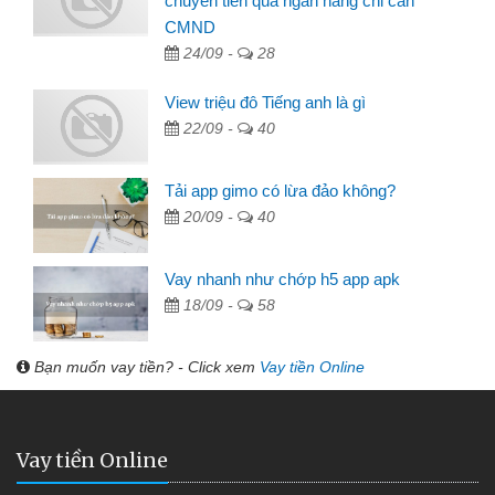
chuyển tiền qua ngân hàng chỉ cần
CMND
24/09 -
28
View triệu đô Tiếng anh là gì
22/09 -
40
Tải app gimo có lừa đảo không?
20/09 -
40
Vay nhanh như chớp h5 app apk
18/09 -
58
Bạn muốn vay tiền? - Click xem
Vay tiền Online
Vay tiền Online