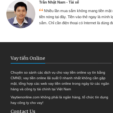
Cấn Văn Lực -
 mang tiền mặt mình đều vay
Tôi kinh doa
ẻ ngay là mình lại tiếp tục mua
hàng, nhờ biết đ
nternet là dùng được
quyết được côn
Vay tiền Online
Chuyên so sánh các dịch vụ cho vay tiền online uy tín bằng
CMND, vay tiền online lãi suất 0 nhanh nhất không cần gặp
mặt, tổng hợp các web vay tiền online trong ngày từ các ngân
hàng và công ty tài chính tại Việt Nam
Vaytienonline.com không phải là ngân hàng, tổ chức tín dụng
hay công ty cho vay!
Contact Us