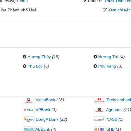
ận/Huyện:
Huế
Tỉnh/TP:
Thừa Thiên H
Hòa,Thành phố Huế
Xem chi tiết
Hương Thủy
(15)
Hương Trà
(4)
Phú Lộc
(6)
Phú Vang
(3)
VietinBank
(18)
Techcomban
VPBank
(3)
Agribank
(21
DongA Bank
(22)
NASB
(1)
ABBank
(4)
SHB
(1)