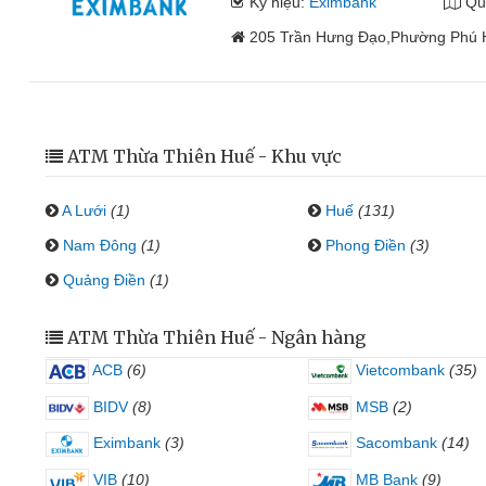
Ký hiệu:
Eximbank
Qu
205 Trần Hưng Đạo,Phường Phú 
ATM Thừa Thiên Huế - Khu vực
A Lưới
(1)
Huế
(131)
Nam Đông
(1)
Phong Điền
(3)
Quảng Điền
(1)
ATM Thừa Thiên Huế - Ngân hàng
ACB
(6)
Vietcombank
(35)
BIDV
(8)
MSB
(2)
Eximbank
(3)
Sacombank
(14)
VIB
(10)
MB Bank
(9)