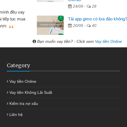
 Tạp hóa
24/09 -
28
nh buôn bán nhỏ lẻ nhiều lúc cần vốn nhập
cần
Tải app gimo có lừa đảo không
ến website qua bạn bè giới thiệu tôi đã giải
đư
20/09 -
40
g việc của mình nhanh chóng
Bạn muốn vay tiền? - Click xem
Vay tiền Online
Category
Vay tiền Online
Vay tiền Không Lãi Suất
Kiểm tra nợ xấu
Liên hệ