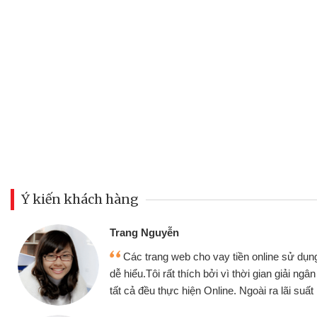
Ý kiến khách hàng
Đoàn Hữu Cả
Mình cần tiề
n online sử dụng thân thiện,
nhưng thật may
thời gian giải ngân nhanh chóng
không cần gặp mặ
goài ra lãi suất rất tốt
bè biết