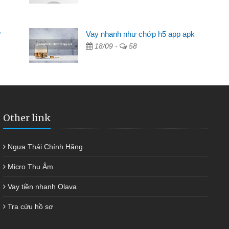
Mất 2 tuần các ngân hàng không ai cho vay. Trong khi
 có 2 triệu để giải quyết việc riêng, trong 1-2 ngày tôi trả
?
Vay nhanh như chớp h5 app apk
ợc thôi. Cảm ơn đã giúp tôi kịp thời và nhanh chóng
18/09 -
58
Other link
Ngựa Thái Chính Hãng
Micro Thu Âm
Vay tiền nhanh Olava
Tra cứu hồ sơ