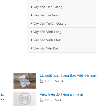
Vay tiền Tiền Giang
Vay tiền Trà Vinh
Vay tiền Tuyên Quang
Vay tiền Vĩnh Long
Vay tiền Vĩnh Phúc
Vay tiền Yên Bái
i Lan - Sinh viên
Lãi suất ngân hàng Bảo Việt hiện nay
26/09 -
64
Tôi biết đến thông qua quảng cáo trên facebook. Tôi là
nh viên nên cần đóng tiền nhà, sinh nhật bạn bè, mà đọc
mặt
View triệu đô Tiếng anh là gì
ấy thủ tục nhanh gọn nên tôi quyết định vay
cần
22/09 -
40
m Minh Chánh