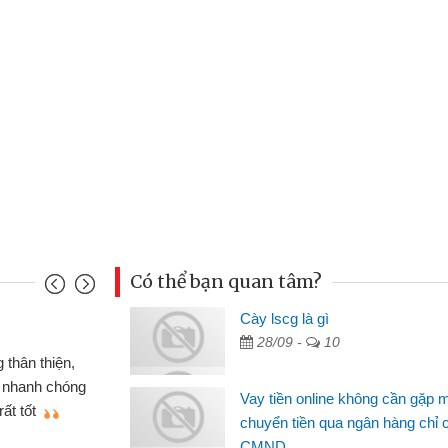
Có thể bạn quan tâm?
nh
Cày lscg là gì
Ma
28/09 -
10
n gấp nên định cầm cố chiếc xe wave
 đã có gói vay tiền bằng CMND online
si
Vay tiền online không cần gặp 
t nên rất tiện lợi, sẽ giới thiệu cho bạn
th
chuyển tiền qua ngân hàng chỉ 
CMND
Lâ