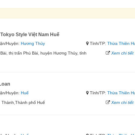
okyo Style Việt Nam Huế
ận/Huyện:
Hương Thủy
Tỉnh/TP:
Thừa Thiên H
ài, thị trấn Phú Bài, huyện Hương Thủy, tỉnh
Xem chi tiết
Loan
ận/Huyện:
Huế
Tỉnh/TP:
Thừa Thiên H
n Thành,Thành phố Huế
Xem chi tiết