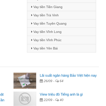
Vay tiền Tiền Giang
Vay tiền Trà Vinh
Vay tiền Tuyên Quang
Vay tiền Vĩnh Long
Vay tiền Vĩnh Phúc
Vay tiền Yên Bái
Lãi suất ngân hàng Bảo Việt hiện nay
Mai Lan - Sinh vi
26/09 -
64
cầm cố chiếc xe wave
Tôi biết đến thô
tiền bằng CMND online
sinh viên nên cần 
mặt
View triệu đô Tiếng anh là gì
ợi, sẽ giới thiệu cho bạn
thấy thủ tục nhanh
cần
22/09 -
40
Lâm Minh Chánh