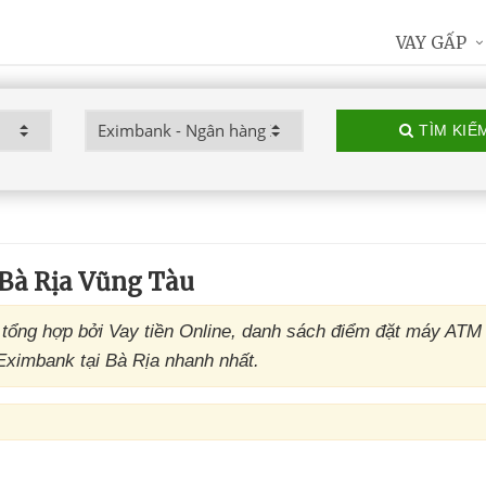
VAY GẤP
TÌM KIẾ
Bà Rịa Vũng Tàu
ổng hợp bởi Vay tiền Online, danh sách điểm đặt máy ATM
Eximbank tại Bà Rịa nhanh nhất.