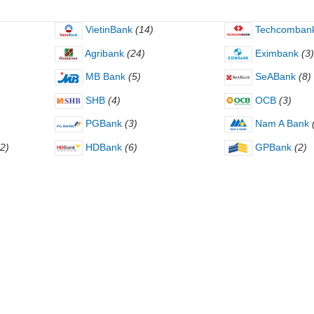
VietinBank
(14)
Techcomban
Agribank
(24)
Eximbank
(3)
MB Bank
(5)
SeABank
(8)
SHB
(4)
OCB
(3)
PGBank
(3)
Nam A Bank
(2)
HDBank
(6)
GPBank
(2)