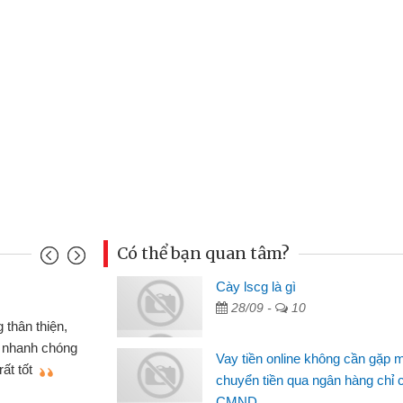
Có thể bạn quan tâm?
Cày lscg là gì
Đoàn Hữu Cảnh
28/09 -
10
Mình cần tiền gấp nên định 
 thân thiện,
nhưng thật may đã có gói vay 
ân nhanh chóng
Vay tiền online không cần gặp 
không cần gặp mặt nên rất tiện l
rất tốt
chuyển tiền qua ngân hàng chỉ 
bè biết
CMND