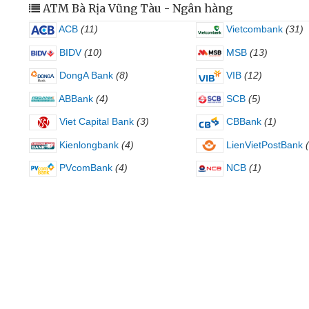
ATM Bà Rịa Vũng Tàu - Ngân hàng
ACB
(11)
Vietcombank
(31)
BIDV
(10)
MSB
(13)
DongA Bank
(8)
VIB
(12)
ABBank
(4)
SCB
(5)
Viet Capital Bank
(3)
CBBank
(1)
Kienlongbank
(4)
LienVietPostBank
PVcomBank
(4)
NCB
(1)