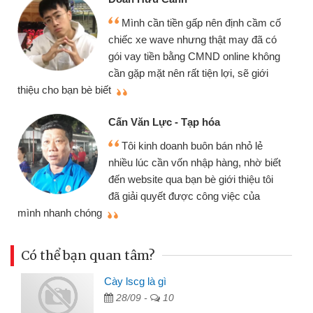
Mình cần tiền gấp nên định cầm cố
chiếc xe wave nhưng thật may đã có
gói vay tiền bằng CMND online không
cần gặp mặt nên rất tiện lợi, sẽ giới
thiệu cho bạn bè biết
qu
Cấn Văn Lực - Tạp hóa
Tôi kinh doanh buôn bán nhỏ lẻ
nhiều lúc cần vốn nhập hàng, nhờ biết
đến website qua bạn bè giới thiệu tôi
đã giải quyết được công việc của
mình nhanh chóng
th
Có thể bạn quan tâm?
Cày lscg là gì
28/09 -
10