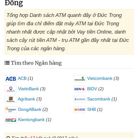
Đồng
Tổng hợp Danh sách ATM quanh đây ở Đức Trọng
giúp tìm địa chỉ điểm đặt máy ATM tại Đức Trọng
nhanh nhất được cập nhật bởi Vay tiền Online, danh
sách cây rút tiền ATM - trụ ATM gần đây nhất tại Đức
Trọng của các ngân hàng.
Tìm theo Ngân hàng
ACB
(1)
Vietcombank
(3)
VietinBank
(3)
BIDV
(2)
Agribank
(3)
Sacombank
(1)
DongABank
(2)
SHB
(1)
Kienlongbank
(1)
Tìm thấy
17
kết quả (0.0017 giây)