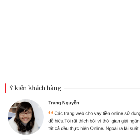
Ý kiến khách hàng
Đoàn Hữu Cả
Mình cần tiề
n online sử dụng thân thiện,
nhưng thật may
thời gian giải ngân nhanh chóng
không cần gặp mặ
goài ra lãi suất rất tốt
bè biết