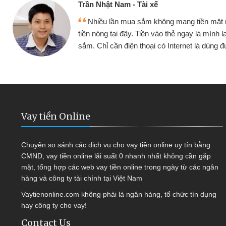
Cấn Văn Lực -
 mang tiền mặt mình đều vay
Tôi kinh doa
ẻ ngay là mình lại tiếp tục mua
hàng, nhờ biết đ
nternet là dùng được
quyết được côn
Vay tiền Online
Chuyên so sánh các dịch vụ cho vay tiền online uy tín bằng
CMND, vay tiền online lãi suất 0 nhanh nhất không cần gặp
mặt, tổng hợp các web vay tiền online trong ngày từ các ngân
hàng và công ty tài chính tại Việt Nam
Vaytienonline.com không phải là ngân hàng, tổ chức tín dụng
hay công ty cho vay!
Contact Us