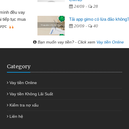
 Tạp hóa
24/09 -
28
nh buôn bán nhỏ lẻ nhiều lúc cần vốn nhập
cần
Tải app gimo có lừa đảo không
ến website qua bạn bè giới thiệu tôi đã giải
đư
20/09 -
40
g việc của mình nhanh chóng
Bạn muốn vay tiền? - Click xem
Vay tiền Online
Category
Vay tiền Online
Vay tiền Không Lãi Suất
Kiểm tra nợ xấu
Liên hệ