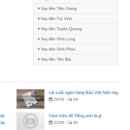
Vay tiền Tiền Giang
Vay tiền Trà Vinh
Vay tiền Tuyên Quang
Vay tiền Vĩnh Long
Vay tiền Vĩnh Phúc
Vay tiền Yên Bái
i Lan - Sinh viên
Lãi suất ngân hàng Bảo Việt hiện nay
26/09 -
64
Tôi biết đến thông qua quảng cáo trên facebook. Tôi là
nh viên nên cần đóng tiền nhà, sinh nhật bạn bè, mà đọc
mặt
View triệu đô Tiếng anh là gì
ấy thủ tục nhanh gọn nên tôi quyết định vay
cần
22/09 -
40
m Minh Chánh