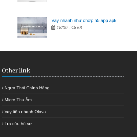
Mất 2 tuần các ngân hàng không ai cho vay. Trong khi
 có 2 triệu để giải quyết việc riêng, trong 1-2 ngày tôi trả
?
Vay nhanh như chớp h5 app apk
ợc thôi. Cảm ơn đã giúp tôi kịp thời và nhanh chóng
18/09 -
58
Other link
Ngựa Thái Chính Hãng
Micro Thu Âm
Vay tiền nhanh Olava
Tra cứu hồ sơ