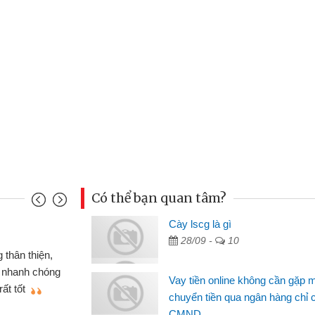
Có thể bạn quan tâm?
nh
Cày lscg là gì
Ma
28/09 -
10
n gấp nên định cầm cố chiếc xe wave
 đã có gói vay tiền bằng CMND online
si
Vay tiền online không cần gặp 
t nên rất tiện lợi, sẽ giới thiệu cho bạn
th
chuyển tiền qua ngân hàng chỉ 
CMND
Lâ