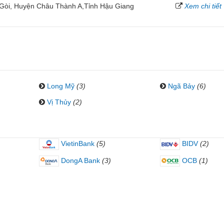
h Gòi, Huyện Châu Thành A,Tỉnh Hậu Giang
Xem chi tiết
Long Mỹ
(3)
Ngã Bảy
(6)
Vị Thủy
(2)
VietinBank
(5)
BIDV
(2)
DongA Bank
(3)
OCB
(1)