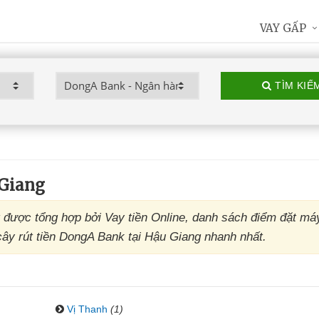
VAY GẤP
TÌM KIẾ
Giang
được tổng hợp bởi Vay tiền Online, danh sách điểm đặt m
y rút tiền DongA Bank tại Hậu Giang nhanh nhất.
Vị Thanh
(1)