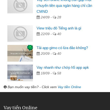
chuyển tiền qua ngân hàng chỉ cần
CMND
24/09 -
28
View triệu đô Tiếng anh là gì
22/09 -
40
Tải app gimo có lừa đảo không?
20/09 -
40
Vay nhanh như chớp h5 app apk
18/09 -
58
Bạn muốn vay tiền? - Click xem
Vay tiền Online
Vay tiền Online