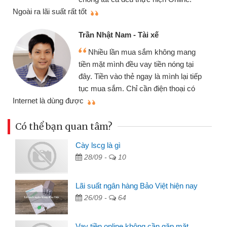
thi
Ngoài ra lãi suất rất tốt
Trần Nhật Nam - Tài xế
Nhiều lần mua sắm không mang
tiền mặt mình đều vay tiền nóng tại
đây. Tiền vào thẻ ngay là mình lại tiếp
tục mua sắm. Chỉ cần điện thoại có
mì
Internet là dùng được
Có thể bạn quan tâm?
Cày lscg là gì
28/09 -
10
Lãi suất ngân hàng Bảo Việt hiện nay
26/09 -
64
Vay tiền online không cần gặp mặt