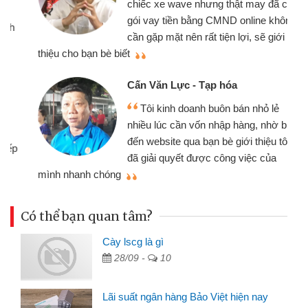
chiếc xe wave nhưng thật may đã có
gói vay tiền bằng CMND online không
cần gặp mặt nên rất tiện lợi, sẽ giới
thiệu cho bạn bè biết
qu
Cấn Văn Lực - Tạp hóa
Tôi kinh doanh buôn bán nhỏ lẻ
nhiều lúc cần vốn nhập hàng, nhờ biết
đến website qua bạn bè giới thiệu tôi
đã giải quyết được công việc của
mình nhanh chóng
th
Có thể bạn quan tâm?
Cày lscg là gì
28/09 -
10
Lãi suất ngân hàng Bảo Việt hiện nay