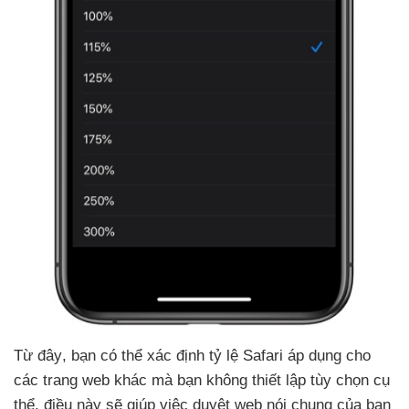
Từ đây
, bạn
có thể xác định tỷ lệ Safari áp dụng cho
các trang web khác
mà bạn không thiết lập tùy chọn cụ
thể
, điều này
sẽ giúp việc duyệt web nói chung
của bạn