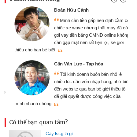
Đoàn Hữu Cảnh
Mình cần tiền gấp nên định cầm cố
chiếc xe wave nhưng thật may đã có
gói vay tiền bằng CMND online không
cần gặp mặt nên rất tiện lợi, sẽ giới
thiệu cho bạn bè biết
qu
Cấn Văn Lực - Tạp hóa
Tôi kinh doanh buôn bán nhỏ lẻ
nhiều lúc cần vốn nhập hàng, nhờ biết
đến website qua bạn bè giới thiệu tôi
đã giải quyết được công việc của
mình nhanh chóng
th
Có thể bạn quan tâm?
Cày lscg là gì