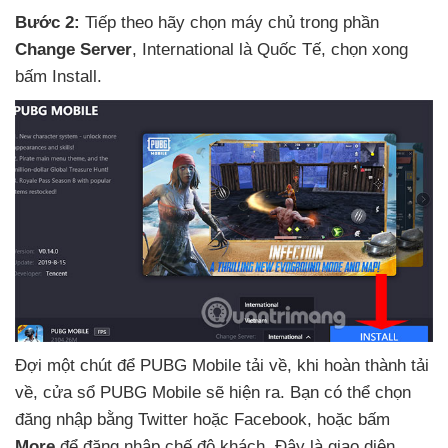
Bước 2:
Tiếp theo hãy chọn máy chủ trong phần
Change Server
, International là Quốc Tế
, chọn xong
bấm Install.
Đợi một chút
để PUBG Mobile tải về
, khi hoàn thành tải
về
, cửa sổ PUBG Mobile
sẽ hiện ra
. Bạn
có thể chọn
đăng nhập bằng Twitter
hoặc Facebook
,
hoặc bấm
More
để đăng nhập chế độ khách
. Đây là giao diện