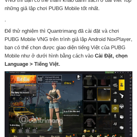
VNG
thì bạn
có thể tham khảo danh sách ở bài viết Top
những giả lập chơi PUBG Mobile tốt nhất.
.
Để thử nghiệm
thì Quantrimang
đã cài đặt
và chơi
PUBG Mobile VNG trên trình giả lập Android NoxPlayer
,
bạn
có thể chọn
được giao diện tiếng Việt
của PUBG
Mobile như ở dưới hình bằng cách vào
Cài Đặt
, chọn
Language > Tiếng Việt.