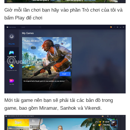
Giờ mỗi lần chơi bạn hãy vào phần Trò chơi
của tôi
và
bấm Play
để chơi
Mới tải game nên bạn
sẽ phải tải
các bản đồ trong
game
,
bao gồm Miramar
, Sanhok
và Vikendi.