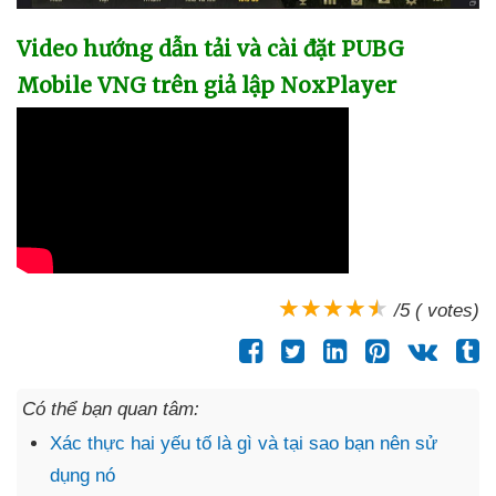
Video hướng dẫn tải
và cài đặt PUBG
Mobile VNG trên giả lập NoxPlayer
/5 ( votes)
Có thể bạn quan tâm:
Xác thực hai yếu tố là gì và tại sao bạn nên sử
dụng nó