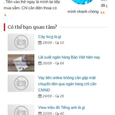
đã giải quyết được công việc của
mình nhanh chóng
th
Có thể bạn quan tâm?
Cày lscg là gì
28/09 -
10
Lãi suất ngân hàng Bảo Việt hiện nay
26/09 -
64
Vay tiền online không cần gặp mặt
chuyển tiền qua ngân hàng chỉ cần
CMND
24/09 -
28
View triệu đô Tiếng anh là gì
22/09 -
40