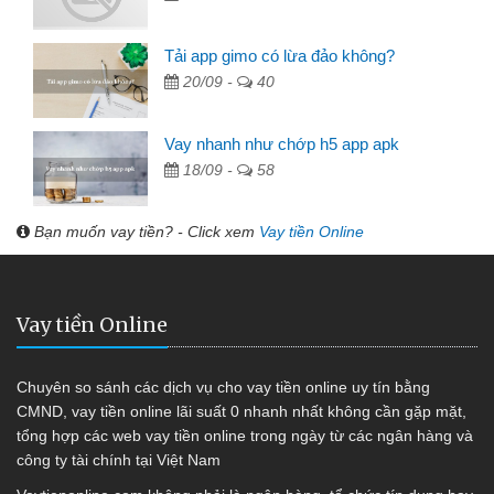
Tải app gimo có lừa đảo không?
20/09 -
40
Vay nhanh như chớp h5 app apk
18/09 -
58
Bạn muốn vay tiền? - Click xem
Vay tiền Online
Vay tiền Online
Chuyên so sánh các dịch vụ cho vay tiền online uy tín bằng
CMND, vay tiền online lãi suất 0 nhanh nhất không cần gặp mặt,
tổng hợp các web vay tiền online trong ngày từ các ngân hàng và
công ty tài chính tại Việt Nam