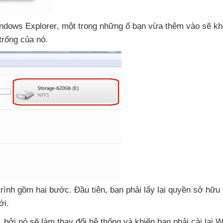
indows Explorer
, một trong
những ổ bạn vừa thêm vào
sẽ kh
 trống
của nó.
trình gồm hai bước
. Đầu tiên
, bạn phải lấy lại quyền sở hữu
ới.
,
bởi nó
sẽ làm thay đổi hệ thống
và khiến bạn phải cài lại 