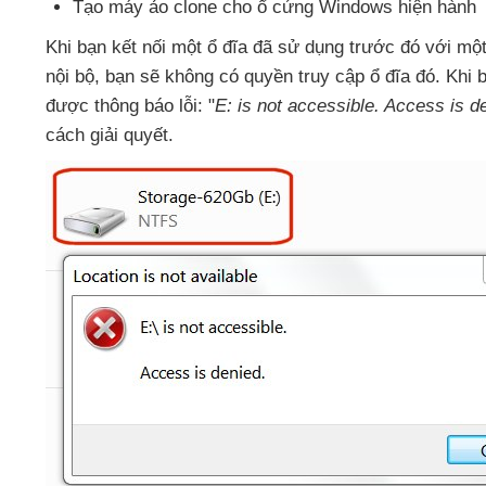
Tạo máy ảo clone cho ổ cứng Windows hiện hành
Khi bạn kết nối một ổ đĩa
đã sử dụng trước đó
với mộ
nội bộ
, bạn
sẽ không có quyền truy cập ổ đĩa đó
.
Khi 
được thông báo lỗi: "
E: is not accessible
. Access is d
cách giải quyết.