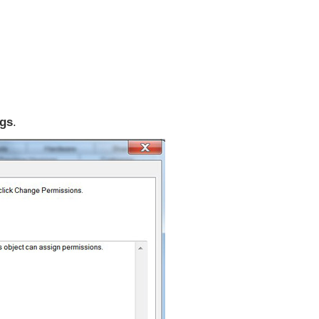
ngs
.