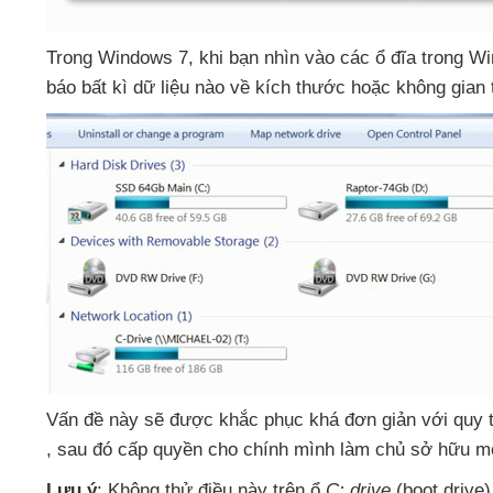
Trong Windows 7
, khi bạn nhìn vào
các ổ đĩa trong W
báo bất kì dữ liệu nào về kích thước
hoặc không gian
Vấn đề này
sẽ
được khắc phục
khá đơn giản
với quy 
,
sau đó cấp quyền cho chính mình làm chủ sở hữu m
Lưu ý
: Không thử điều này trên ổ
C: drive
(boot drive)