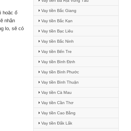
Vay tiền Bà Rịa Vũng Tàu
Vay tiền Bắc Giang
ài
hoặc ổ
sẽ nhận
Vay tiền Bắc Kạn
g lo
,
sẽ có
Vay tiền Bạc Liêu
Vay tiền Bắc Ninh
Vay tiền Bến Tre
Vay tiền Bình Định
Vay tiền Bình Phước
Vay tiền Bình Thuận
Vay tiền Cà Mau
Vay tiền Cần Thơ
Vay tiền Cao Bằng
Vay tiền Đắk Lắk