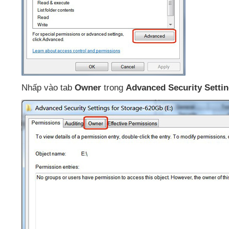
Nhấp vào tab
Owner
trong
Advanced Security Setti