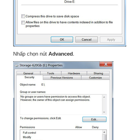
Nhấp chọn nút
Advanced
.