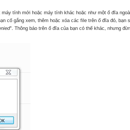
t máy tính mới
hoặc máy tính khác
hoặc như một ổ đĩa ngo
bạn cố gắng xem
, thêm
hoặc xóa
các file trên ổ đĩa đó
, bạn
enied
"
. Thông báo trên ổ đĩa
của bạn
có thể khác
,
nhưng đừn