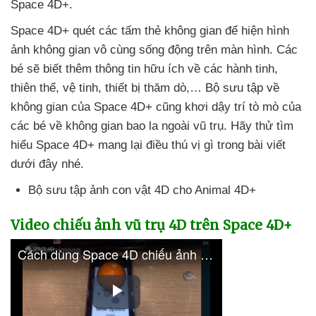
Space 4D+.
Space 4D+ quét
các tấm thẻ không gian
để hiện hình
ảnh không gian vô cùng sống động trên màn hình
. Các
bé
sẽ biết thêm thông tin hữu ích về
các hành tinh
,
thiên thể
, vệ tinh
, thiết bị thăm dò,… Bộ sưu tập về
không gian
của Space 4D+
cũng khơi dậy trí tò mò
của
các bé về không gian bao la ngoài vũ trụ
. Hãy thử tìm
hiểu Space 4D+ mang lại điều thú vị gì trong bài viết
dưới đây
nhé.
Bộ sưu tập ảnh con vật 4D cho Animal 4D+
Video chiếu ảnh vũ trụ 4D trên Space 4D+