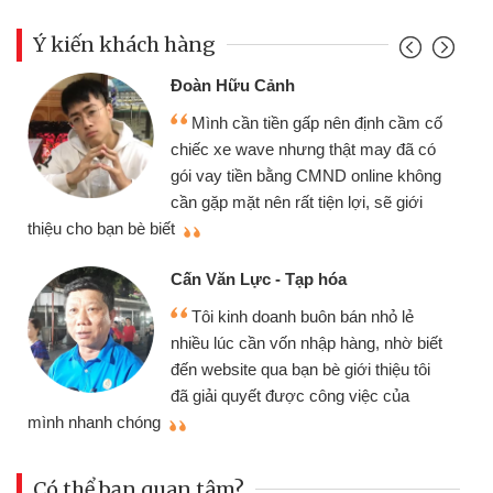
Ý kiến khách hàng
Đoàn Hữu Cảnh
Mình cần tiền gấp nên định cầm cố
chiếc xe wave nhưng thật may đã có
gói vay tiền bằng CMND online không
cần gặp mặt nên rất tiện lợi, sẽ giới
thiệu cho bạn bè biết
qu
Cấn Văn Lực - Tạp hóa
Tôi kinh doanh buôn bán nhỏ lẻ
nhiều lúc cần vốn nhập hàng, nhờ biết
đến website qua bạn bè giới thiệu tôi
đã giải quyết được công việc của
mình nhanh chóng
th
Có thể bạn quan tâm?