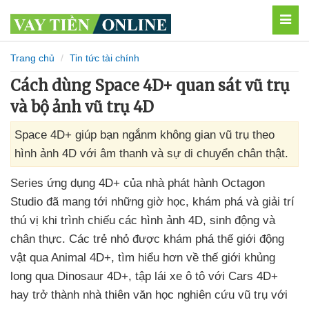
MEN
Trang chủ
Tin tức tài chính
Cách dùng Space 4D+ quan sát vũ trụ
và bộ ảnh vũ trụ 4D
Space 4D+ giúp bạn ngắnm không gian vũ trụ theo
hình ảnh 4D với âm thanh và sự di chuyển chân thật.
Series ứng dụng 4D+
của nhà phát hành Octagon
Studio
đã mang tới
những giờ học
, khám phá
và giải trí
thú vị khi trình chiếu
các hình ảnh 4D
, sinh động
và
chân thực
. Các trẻ nhỏ
được khám phá thế giới động
vật qua Animal 4D+
, tìm hiểu hơn về thế giới khủng
long qua Dinosaur 4D+
, tập lái xe ô tô
với Cars 4D+
hay trở thành nhà thiên văn học nghiên cứu vũ trụ
với