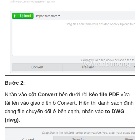
Bước 2:
Nhần vào
cột Convert
bên dưới rồi
kéo file PDF
vừa
tải lên vào giao diện ô Convert
. Hiển thị danh sách định
dạng file chuyển đổi ở bên cạnh
, nhấn vào
to DWG
(dwg)
.