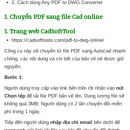
2
. Cách dùng Any PDF to DWG Converter
1
. Chuyển PDF sang file Cad online
1
. Trang web CadSoftTool
https://cadsofttools.com/pdf-to-dwg-online/
Công cụ này
sẽ chuyển từ file PDF sang Autocad nhanh
chóng
,
các nội dung
và chi tiết
của bản vẽ
sẽ
được giữ
nguyên.
Bước 1:
Người dùng truy cập vào link bên trên rồi nhấn vào
nút
Chọn tệp
để tải file PDF bản vẽ lên
. Dung lượng file
sẽ
không
quá 3MB
. Người dùng có 2 lần chuyển đổi miễn
phí trong 1 ngày.
Tiếp đến người dùng
nhập địa chỉ email
bên dưới
để