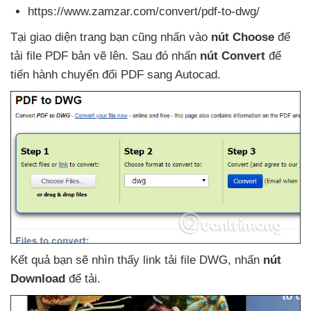
https://www.zamzar.com/convert/pdf-to-dwg/
Tại giao diện trang bạn
cũng nhấn vào
nút Choose
để
tải file PDF bản vẽ lên
. Sau đó nhấn
nút Convert
để
tiến hành chuyển đổi PDF sang Autocad.
Kết quả bạn
sẽ nhìn thấy link tải file DWG
, nhấn
nút
Download
để tải.