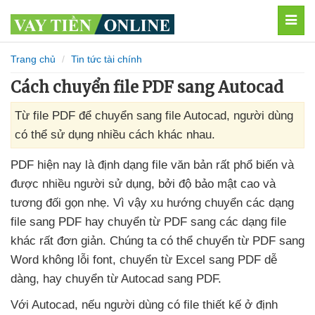
MEN
Trang chủ
Tin tức tài chính
Cách chuyển file PDF sang Autocad
Từ file PDF để chuyển sang file Autocad, người dùng
có thể sử dụng nhiều cách khác nhau.
PDF
hiện nay là định dạng file văn bản
rất phổ biến
và
được nhiều người sử dụng
,
bởi độ bảo mật cao
và
tương đối gọn nhẹ
. Vì vậy xu hướng chuyển
các dạng
file sang PDF hay chuyển từ PDF sang
các dạng file
khác
rất đơn giản
. Chúng ta
có thể chuyển từ PDF sang
Word không lỗi font
, chuyển từ Excel sang PDF dễ
dàng
, hay chuyển từ Autocad sang PDF.
Với Autocad
,
nếu người dùng có file thiết kế ở định