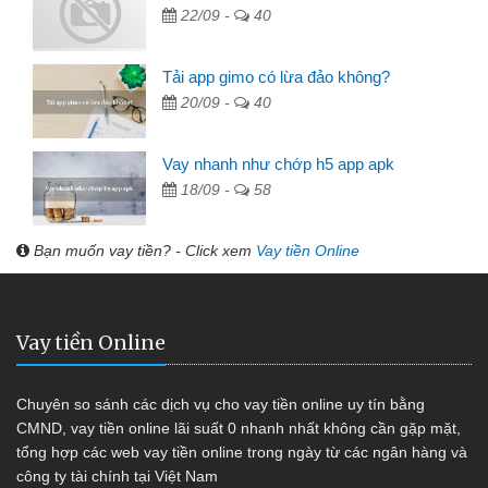
22/09 -
40
Tải app gimo có lừa đảo không?
20/09 -
40
Vay nhanh như chớp h5 app apk
18/09 -
58
Bạn muốn vay tiền? - Click xem
Vay tiền Online
Vay tiền Online
Chuyên so sánh các dịch vụ cho vay tiền online uy tín bằng
CMND, vay tiền online lãi suất 0 nhanh nhất không cần gặp mặt,
tổng hợp các web vay tiền online trong ngày từ các ngân hàng và
công ty tài chính tại Việt Nam