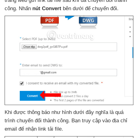
trang web gửi link tải file sau khi
đã chuyển đổi thành
công
. Nhấn
nút Convert
bên dưới
để chuyển đổi.
Khi
được thông báo như hình
dưới đây nghĩa là
quá
trình chuyển đổi thành công
. Bạn truy cập vào địa chỉ
email
để nhận link tải file.