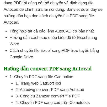
dạng PDF
thì
cũng
có thể chuyển về định dạng file
Autocad
để chỉnh sửa lại nội dung
. Bài viết
dưới đây
sẽ
hướng dẫn bạn đọc cách chuyển file PDF sang file
Autocad.
Tổng hợp
tất cả
các lệnh AutoCAD cơ bản nhất
Hướng dẫn cách sao chép biểu đồ từ Excel sang
Word
Cách chuyển file Excel sang PDF trực tuyến bằng
Google Drive
Hướng dẫn convert PDF sang Autocad
1
. Chuyển PDF sang file Cad online
1
. Trang web CadSoftTool
2
. Autodwg convert PDF sang Autocad
3
. Công cụ Zamzar convert file PDF
4
. Chuyển PDF sang cad trên Cometdocs