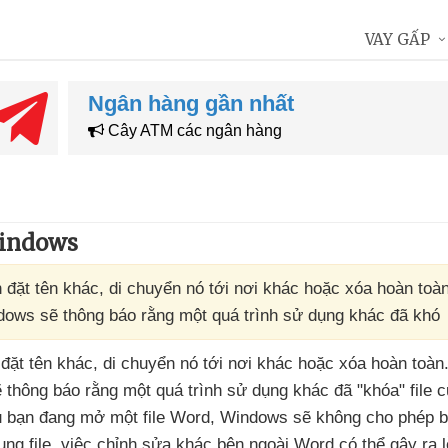
VAY GẤP
Ngân hàng gần nhất
Cây ATM các ngân hàng
Windows
 đặt tên khác, di chuyển nó tới nơi khác hoặc xóa hoàn toà
ndows sẽ thông báo rằng một quá trình sử dụng khác đã khó
đặt tên khác
, di chuyển nó tới nơi khác
hoặc xóa hoàn toàn
ẽ thông báo rằng một
quá trình sử dụng khác
đã "khóa" file
c
 bạn đang mở một file Word
, Windows
sẽ không cho phép b
ng file
, việc chỉnh sửa khác bên ngoài Word
có thể gây ra l