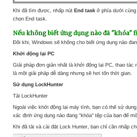
Khi
đã tìm
được
, nhấp nút
End task
ở phía dưới cùng
chọn End task.
Nếu không biết ứng dụng nào
đã "khóa" f
Đôi khi
, Windows
sẽ không cho biết ứng dụng nào đan
Khởi động lại PC
Giải pháp đơn giản nhất là khởi động lại PC
, thao tác
là một giải pháp dễ dàng
nhưng
sẽ hơi tốn thời gian.
Sử dụng LockHunter
Tải LockHunter
Ngoài việc khởi động lại máy tính
, bạn
có thể sử dụn
xác định ứng dụng nào đang "khóa" tệp
của bạn
để m
Khi
đã tải
và cài đặt Lock Hunter
, bạn chỉ cần nhấp c