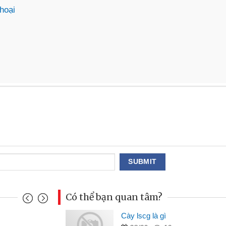
hoại
Có thể bạn quan tâm?
Cày lscg là gì
Mai Lan - Sinh viên