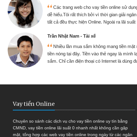
Mình cần tiền gấp nên định cầm cố chiế
nhưng thật may đã có gói vay tiền bằng C
ng
không cần gặp mặt nên rất tiện lợi, sẽ giới 
bè biết
Cấn Văn Lực - Tạp hóa
ay
Tôi kinh doanh buôn bán nhỏ lẻ nhiều lú
mua
hàng, nhờ biết đến website qua bạn bè giới t
quyết được công việc của mình nhanh ch
Vay tiền Online
Chuyên so sánh các dịch vụ cho vay tiền online uy tín bằng
CMND, vay tiền online lãi suất 0 nhanh nhất không cần gặp
mặt, tổng hợp các web vay tiền online trong ngày từ các ngân