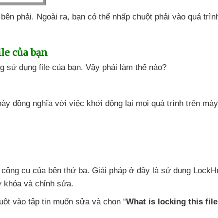
 bên phải
. Ngoài ra
, bạn
có thể nhấp chuột phải vào
quá trì
ile
của bạn
g sử dụng file
của bạn
. Vậy phải làm thế nào?
 này đồng nghĩa
với việc khởi động lại
mọi
quá trình trên máy
g công cụ
của bên thứ ba
. Giải pháp ở đây là sử dụng Lock
ở khóa
và chỉnh sửa.
huột vào tập tin muốn sửa
và chọn “
What is locking this fil