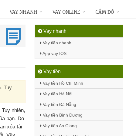
VAY NHANH
VAY ONLINE
CẦM ĐỒ
Vay nhanh
Vay tiền nhanh
App vay IOS
Vay tiền
Vay tiền Hồ Chí Minh
n. Tuy
Vay tiền Hà Nội
Vay tiền Đà Nẵng
. Tuy nhiên
,
Vay tiền Bình Dương
ủa bạn
. Do
Vay tiền An Giang
ạn xóa tài
ỗi
. Vậy