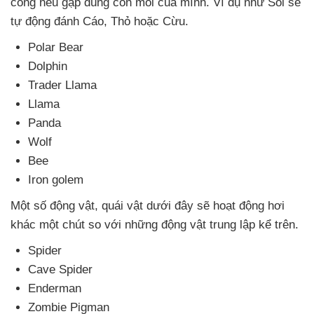
công
nếu gặp đúng còn mồi
của mình
. Ví dụ như Sói
sẽ
tự động đánh Cáo
, Thỏ
hoặc Cừu.
Polar Bear
Dolphin
Trader Llama
Llama
Panda
Wolf
Bee
Iron golem
Một số động vật
, quái vật
dưới đây
sẽ hoạt động hơi
khác một chút so
với
những động vật trung lập kể trên.
Spider
Cave Spider
Enderman
Zombie Pigman