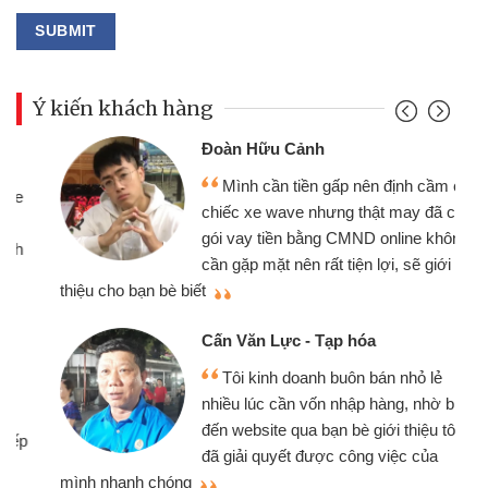
Ý kiến khách hàng
Đoàn Hữu Cảnh
Mình cần tiền gấp nên định cầm cố
chiếc xe wave nhưng thật may đã có
gói vay tiền bằng CMND online không
cần gặp mặt nên rất tiện lợi, sẽ giới
thiệu cho bạn bè biết
qu
Cấn Văn Lực - Tạp hóa
Tôi kinh doanh buôn bán nhỏ lẻ
nhiều lúc cần vốn nhập hàng, nhờ biết
đến website qua bạn bè giới thiệu tôi
đã giải quyết được công việc của
mình nhanh chóng
th