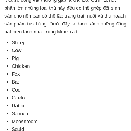
Một số động vật thường gặp là Gà
, Bò
, Cừu
, Lợn..
.
phần lớn
những loại thú này đều
có thể ghép đôi sinh
sản cho nên bạn
có thể lập trang trại
, nuôi
và thu hoạch
sản phẩm từ chúng
. Dưới đây là danh sách
những động
bật hiền lành nhất trong Minecraft.
Sheep
Cow
Pig
Chicken
Fox
Bat
Cod
Ocelot
Rabbit
Salmon
Mooshroom
Squid