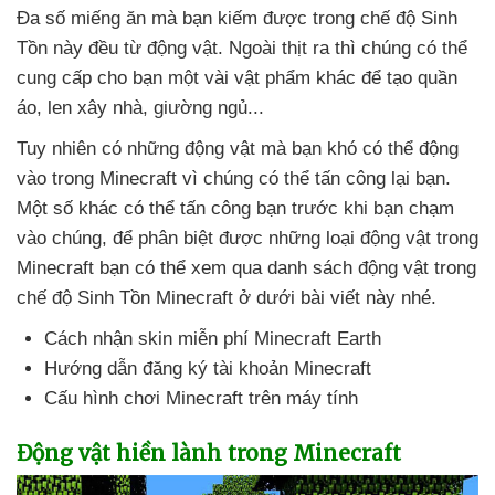
Đa số miếng ăn
mà bạn kiếm
được trong chế độ Sinh
Tồn này đều từ động vật
. Ngoài thịt ra
thì chúng
có thể
cung cấp cho bạn một vài vật phẩm khác
để tạo quần
áo
, len xây nhà
, giường ngủ...
Tuy nhiên có
những động vật
mà bạn khó
có thể động
vào trong Minecraft vì chúng
có thể tấn công lại bạn
.
Một số khác
có thể tấn công bạn trước khi bạn chạm
vào chúng
,
để phân biệt
được
những loại động vật trong
Minecraft bạn
có thể xem qua danh sách động vật trong
chế độ Sinh Tồn Minecraft ở dưới bài viết này
nhé.
Cách nhận skin miễn phí Minecraft Earth
Hướng dẫn đăng ký tài khoản Minecraft
Cấu hình chơi Minecraft trên máy tính
Động vật hiền lành trong Minecraft