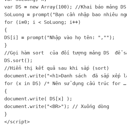
var DS = new Array(100); //Khai báo mảng DS
SoLuong = prompt("Bạn cần nhập bao nhiêu ng
for (i=0; i < SoLuong; i++)

{

DS[i] = prompt("Nhập vào họ tên: ","");

}

//Gọi hàm sort 
 của đối tượng mảng DS 
 để s
DS.sort();

//Hiển thị kết quả sau khi sắp (sort)

document.write("<h1>Danh sách 
 đã sắp xếp l
for (x in DS) /* Nên sử dụng cấu trúc for …
{

document.write( DS[x] );

document.write("<BR>"); // Xuống dòng

}

</script>
