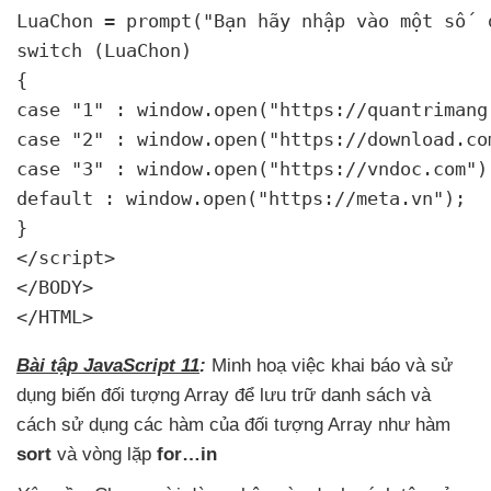
LuaChon = prompt("Bạn hãy nhập vào một số 
 
switch (LuaChon)

{

case "1" : window.open("https://quantrimang.
case "2" : window.open("https://download.com
case "3" : window.open("https://vndoc.com");
default : window.open("https://meta.vn");

}

</script>

</BODY>

</HTML>
Bài tập JavaScript 11
:
Minh hoạ việc khai báo
và sử
dụng biến đối tượng Array
để lưu trữ danh sách
và
cách sử dụng
các hàm
của đối tượng Array như hàm
sort
và vòng lặp
for…in