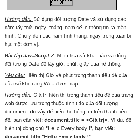
Hướng dẫn:
Sử dụng đối tượng Date
và sử dụng
các
hàm lấy thứ
, ngày
, tháng
, năm
để in thông tin ra màn
hình
. Chú ý đến
các hàm tính tháng
, ngày trong tuần bị
hụt một đơn vị.
Bài tập JavaScript 7
:
Minh hoạ sử khai báo
và dùng
đối tượng Date
để lấy giờ
, phút
, giây
của hệ thống.
Yêu cầu:
Hiển thị Giờ
và phút trong thanh tiêu đề
của
cửa sổ khi trang Web
được nạp.
Hướng dẫn:
Giá trị hiển thị trong thanh tiêu đề
của trang
web
được lưu trong thuộc tính title
của đối tượng
document
, do vậy
để hiển thị thông tin trên thanh tiêu
đề
, bạn cần viết:
document.title = <Giá trị>
. Ví dụ
,
để
hiển thị dòng chữ "Hello Every body !"
, bạn viết:
document.title "Hello Every body !"