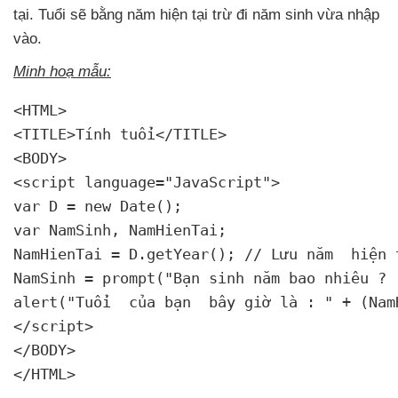
tại
. Tuổi
sẽ bằng năm
hiện tại trừ đi năm sinh vừa nhập
vào.
Minh hoạ mẫu:
<HTML>

<TITLE>Tính tuổi</TITLE>

<BODY>

<script language="JavaScript">

var D = new Date();

var NamSinh
, NamHienTai;

NamHienTai = D.getYear(); // Lưu năm 
 hiện 
NamSinh = prompt("Bạn sinh năm bao nhiêu 
? 
alert("Tuổi 
 của bạn 
 bây giờ là : " + (Nam
</script>

</BODY>

</HTML>