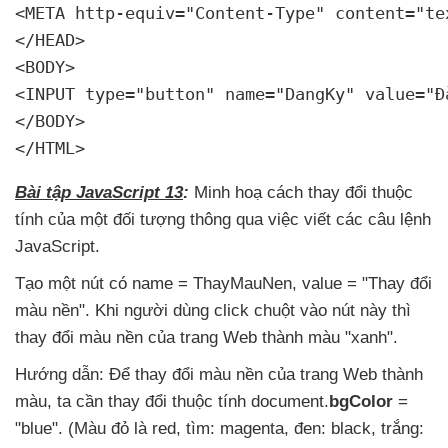
<META http-equiv="Content-Type" content="te
</HEAD>

<BODY>

<INPUT type="button" name="DangKy" value="Đ
</BODY>

</HTML>
Bài tập JavaScript 13
:
Minh hoạ cách thay đổi thuộc
tính
của một đối tượng thông qua việc viết
các câu lệnh
JavaScript.
Tạo một nút có name = ThayMauNen
, value = "Thay đổi
màu nền"
.
Khi người dùng click chuột vào nút này
thì
thay đổi màu nền
của trang Web thành màu "xanh".
Hướng dẫn: Để thay đổi màu nền
của trang Web thành
màu
, ta cần thay đổi thuộc tính document.
bgColor
=
"blue"
. (Màu đỏ là red
, tìm: magenta
, đen: black
, trắng: