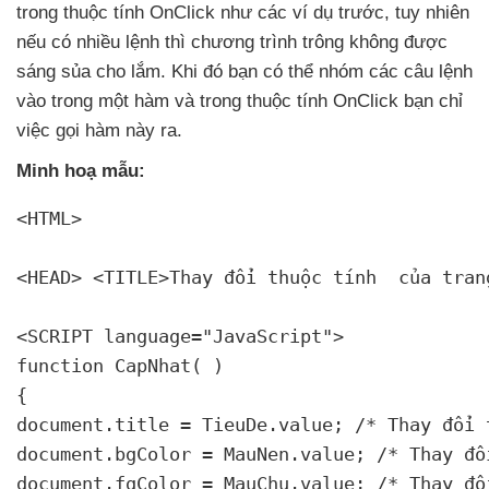
trong thuộc tính OnClick như
các ví dụ trước
, tuy nhiên
nếu có nhiều lệnh
thì chương trình trông không
được
sáng sủa cho lắm
.
Khi đó bạn
có thể nhóm
các câu lệnh
vào trong một hàm
và trong thuộc tính OnClick bạn chỉ
việc gọi hàm này ra.
Minh hoạ mẫu:
<HTML>

<HEAD> <TITLE>Thay đổi thuộc tính 
 của tran
<SCRIPT language="JavaScript">

function CapNhat( )

{

document.title = TieuDe.value; /* Thay đổi 
document.bgColor = MauNen.value; /* Thay đổ
document.fgColor = MauChu.value; /* Thay đổ