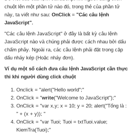
chuột lên một phần tử nào đó
, trong thẻ
của phần tử
này
, ta viết
như sau:
OnClick
=
"Các câu lệnh
JavaScript"
.
"Các câu lệnh JavaScript" ở đây là bất kỳ câu lệnh
JavaScript nào
và chúng phải
được cách nhau
bởi dấu
chấm phảy
. Ngoài ra
,
các câu lệnh phải đặt trong cặp
dấu nháy kép (Hoặc nháy đơn).
Ví dụ một số cách đưa câu lệnh JavaScript cần thực
thi khi người dùng click chuột
Onclick = "alert("Hello world";"
OnClick = "
write
("Welcome to JavaScript");"
OnClick = "var x,y; x = 10; y = 20; alert("Tổng là :
" + (x + y)); "
OnClick = "var Tuoi; Tuoi = txtTuoi.value;
KiemTra(Tuoi);"