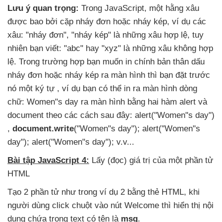
Lưu ý quan trọng:
Trong JavaScript
, một hằng xâu
được bao
bởi cặp nháy đơn
hoặc nháy kép
, ví dụ
các
xâu: "nháy đơn"
, "nháy kép" là
những xâu hợp lệ
, tuy
nhiên bạn viết: "abc" hay "xyz" là
những xâu không hợp
lệ
. Trong trường hợp bạn muốn in chính bản thân dấu
nháy đơn
hoặc nháy kép ra màn hình
thì bạn đặt trước
nó một ký tự
, ví dụ bạn
có thể in ra màn hình dòng
chữ: Women"s day ra màn hình bằng hai hàm alert
và
document theo
các cách
sau đây: alert("Women"s day")
,
document.write
("Women"s day"); alert("Women"s
day"); alert("Women"s day"); v.v...
Bài tập JavaScript 4:
Lấy (đọc) giá trị
của một phần tử
HTML
Tạo 2 phần tử như trong ví dụ 2 bằng thẻ HTML
, khi
người dùng click chuột vào nút Welcome
thì hiển thị nội
dung chứa trong text có tên là
msg
.