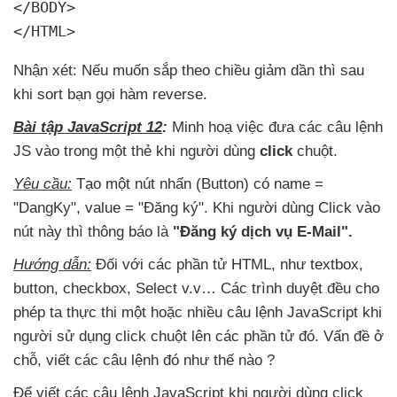
</BODY>

</HTML>
Nhận xét:
Nếu muốn sắp theo chiều giảm dần
thì sau
khi sort bạn gọi hàm reverse.
Bài tập JavaScript 12
:
Minh hoạ việc đưa
các câu lệnh
JS vào trong một thẻ khi người dùng
click
chuột.
Yêu cầu:
Tạo một nút nhấn (Button) có name =
"DangKy"
, value = "Đăng ký"
.
Khi người dùng Click vào
nút này
thì thông báo là
"Đăng ký dịch vụ E-Mail".
Hướng dẫn:
Đối
với
các phần tử HTML
, như textbox
,
button
, checkbox
, Select v.v… Các trình duyệt đều cho
phép ta thực thi một
hoặc nhiều câu lệnh JavaScript khi
người sử dụng click chuột lên
các phần tử đó
. Vấn đề ở
chỗ
, viết
các câu lệnh đó như thế nào ?
Để viết
các câu lệnh JavaScript khi người dùng click