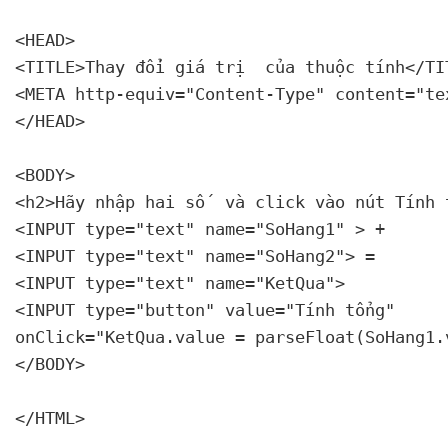
<HEAD>

<TITLE>Thay đổi giá trị 
 của thuộc tính</TIT
<META http-equiv="Content-Type" content="te
</HEAD>

<BODY>

<h2>Hãy nhập hai số 
 và click vào nút Tính t
<INPUT type="text" name="SoHang1" > +

<INPUT type="text" name="SoHang2"> =

<INPUT type="text" name="KetQua">

<INPUT type="button" value="Tính tổng"

onClick="KetQua.value = parseFloat(SoHang1.
</BODY>

</HTML>