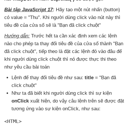
Bài tập JavaScript 17
:
Hãy tạo một nút nhấn (button)
có value = "Thu"
.
Khi người dùng click vào nút này
thì
tiêu đề
của cửa sổ
sẽ là "Bạn
đã click chuột"
Hướng dẫn:
Trước hết ta cần xác định xem
các lệnh
nào cho phép ta thay đổi tiêu đề
của cửa sổ thành "Bạn
đã click chuột"
,
tiếp theo là đặt
các lệnh đó vào đâu
để
khi người dùng click chuột
thì nó
được thực thi theo
như yêu cầu bài toán
Lệnh
để thay đổi tiêu đề
như sau:
title
= "Bạn
đã
click chuột"
Như ta
đã biết khi người dùng click
thì sự kiện
onClick
xuất hiện
, do vậy câu lệnh trên
sẽ
được đặt
tương ứng vào sự kiện onClick
,
như sau:
<HTML>
