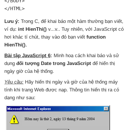
</BODY> 

</HTML>
Lưu ý:
Trong C
,
để khai báo một hàm thường bạn viết
,
ví dụ:
int HienThi()
v...v.
. Tuy nhiên
,
với JavaScript có
hơi khác tí chút
, thay vào đó bạn viết
function
HienThi().
Bài tập JavaScript 6
:
Minh hoạ cách khai báo
và sử
dụng
đối tượng Date trong JavaScript
để hiển thị
ngày giờ
của hệ thống.
Yêu cầu:
Hãy hiển thị ngày
và giờ
của hệ thống máy
tính khi trang Web
được nạp
. Thông tin hiển thị ra có
dạng
như sau: