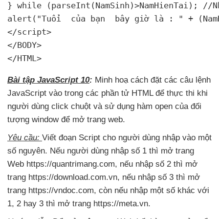
} while (parseInt(NamSinh)>NamHienTai); //N
alert("Tuổi 
 của bạn 
 bây giờ là : " + (Nam
</script>

</BODY>

</HTML>
Bài tập JavaScript 10
:
Minh hoạ cách đặt
các câu lệnh
JavaScript vào trong
các phần tử HTML
để thực thi khi
người dùng click chuột
và sử dụng hàm open
của đối
tượng window
để mở trang web.
Yêu cầu:
Viết đoạn Script cho người dùng nhập vào một
số nguyên
.
Nếu người dùng nhập số 1
thì mở trang
Web https://quantrimang.com
,
nếu nhập số 2
thì mở
trang https://download.com.vn
,
nếu nhập số 3
thì mở
trang https://vndoc.com
, còn
nếu nhập một số khác
với
1
, 2 hay 3
thì mở trang https://meta.vn.