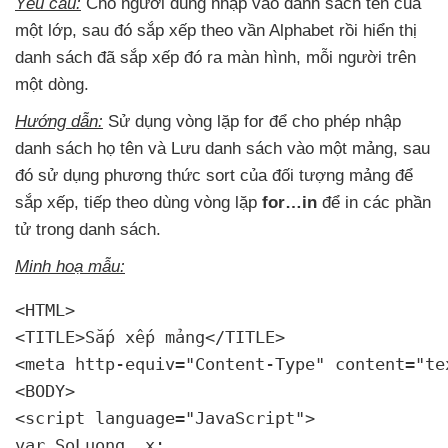
Yêu cầu:
Cho người dùng nhập vào danh sách tên
của
một lớp
,
sau đó sắp xếp theo vần Alphabet rồi hiển thị
danh sách
đã sắp xếp đó ra màn hình
, mỗi người trên
một dòng.
Hướng dẫn:
Sử dụng vòng lặp for
để cho phép nhập
danh sách họ tên
và Lưu danh sách vào một mảng
,
sau
đó sử dụng phương thức sort
của đối tượng mảng
để
sắp xếp
,
tiếp theo dùng vòng lặp
for…in
để in
các phần
tử trong danh sách.
Minh hoạ mẫu:
<HTML>

<TITLE>Sắp xếp mảng</TITLE>

<meta http-equiv="Content-Type" content="te
<BODY>

<script language="JavaScript">

var SoLuong
, x;
