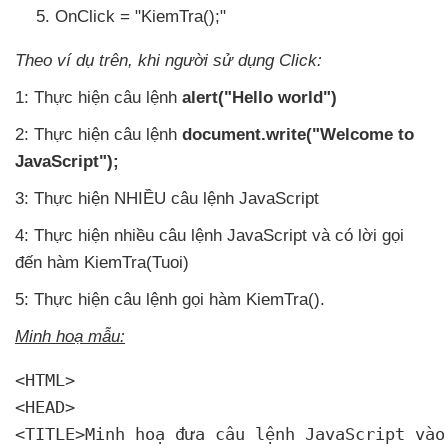
OnClick = "KiemTra();"
Theo ví dụ trên
, khi người sử dụng Click:
1: Thực hiện câu lệnh
alert("Hello world")
2: Thực hiện câu lệnh
document.write("Welcome to
JavaScript");
3: Thực hiện NHIỀU câu lệnh JavaScript
4: Thực hiện nhiều câu lệnh JavaScript
và có lời gọi
đến hàm KiemTra(Tuoi)
5: Thực hiện câu lệnh gọi hàm KiemTra().
Minh hoạ mẫu:
<HTML>

<HEAD>

<TITLE>Minh hoạ đưa câu lệnh JavaScript vào