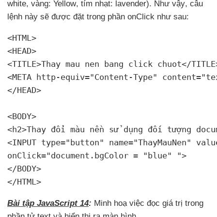
white
, vàng: Yellow
, tím nhạt: lavender)
.
Như vậy
, câu
lệnh này
sẽ
được đặt trong phần onClick
như sau:
<HTML>

<HEAD>

<TITLE>Thay mau nen bang click chuot</TITLE>
<META http-equiv="Content-Type" content="te
</HEAD>

<BODY>

<h2>Thay đổi màu nền sử dụng đối tượng docum
<INPUT type="button" name="ThayMauNen" valu
onClick="document.bgColor = "blue" ">

</BODY>

</HTML>
Bài tập JavaScript 14
:
Minh hoạ việc đọc giá trị trong
phần tử text
và hiển thị ra màn hình