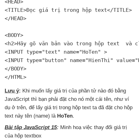
<HEAD>

<TITLE>Đọc giá trị trong hộp text</TITLE>

</HEAD>

<BODY>

<h2>Hãy gõ văn bản vào trong hộp text 
 và c
<INPUT type="text" name="HoTen" >

<INPUT type="button" name="HienThi" value="
</BODY>

</HTML>
Lưu ý
:
Khi muốn lấy giá trị
của phần tử nào đó bằng
JavaScript
thì bạn phải đặt cho nó một cái tên
, như ví
dụ ở trên
,
để lấy giá trị trong hộp text ta
đã đặt cho hộp
text này tên (name) là
HoTen
.
Bài tập JavaScript 15
:
Minh hoạ việc thay đổi giá trị
của hộp textbox