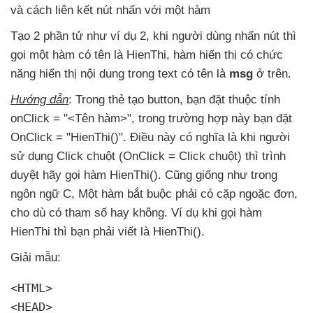
và cách liên kết nút nhấn
với một hàm
Tạo 2 phần tử như ví dụ 2
, khi người dùng nhấn nút
thì
gọi một hàm có tên là HienThi
, hàm hiển thị có chức
năng hiển thị nội dung trong text có tên là
msg
ở trên.
Hướng dẫn
: Trong thẻ tạo button
, bạn đặt thuộc tính
onClick = "<Tên hàm>"
, trong trường hợp này bạn đặt
OnClick = "HienThi()"
. Điều này có nghĩa là khi người
sử dụng Click chuột (OnClick = Click chuột)
thì trình
duyệt hãy gọi hàm HienThi()
. Cũng giống như trong
ngôn ngữ C
, Một hàm bắt buộc phải có cặp ngoặc đơn
,
cho
dù có tham số hay không
. Ví dụ khi gọi hàm
HienThi
thì bạn phải viết là HienThi().
Giải mẫu:
<HTML>

<HEAD>
