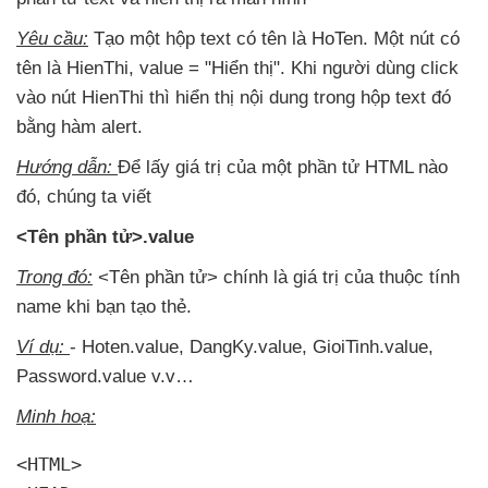
Yêu cầu:
Tạo một hộp text có tên là HoTen
. Một nút có
tên là HienThi
, value = "Hiển thị"
.
Khi người dùng click
vào nút HienThi
thì hiển thị nội dung trong hộp text đó
bằng hàm alert.
Hướng dẫn:
Để lấy giá trị
của một phần tử HTML nào
đó
, chúng ta viết
<Tên phần tử>.value
Trong đó:
<Tên phần tử> chính là giá trị
của thuộc tính
name khi bạn tạo thẻ.
Ví dụ:
- Hoten.value
, DangKy.value
, GioiTinh.value
,
Password.value v.v…
Minh hoạ:
<HTML>
