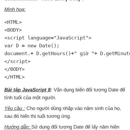
Minh hoạ:
<HTML>

<BODY>

<script language="JavaScript">

var D = new Date();

document.+ D.getHours()+" giờ "+ D.getMinute
</script>

</BODY>

</HTML>
Bài tập JavaScript 8
:
Vận dụng biến đối tượng Date
để
tính tuổi
của một người.
Yêu cầu :
Cho người dùng nhập vào năm sinh
của họ
,
sau đó hiển thị tuổi tương ứng.
Hướng dẫn:
Sử dụng đối tượng Date
để lấy năm
hiện