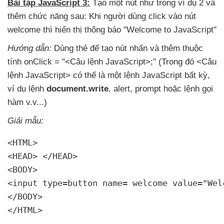
Bài tập JavaScript 3:
Tạo một nút như trong ví dụ 2
và
thêm chức năng sau:
Khi người dùng click vào nút
welcome
thì hiển thị thông báo "Welcome to JavaScript"
Hướng dẫn:
Dùng thẻ
để tạo nút nhấn
và thêm thuộc
tính onClick = "<Câu lệnh JavaScript>;" (Trong đó <Câu
lệnh JavaScript>
có thể là một lệnh JavaScript bất kỳ
,
ví dụ lệnh
document.write
, alert
, prompt
hoặc lệnh gọi
hàm v.v...)
Giải mẫu:
<HTML>

<HEAD> </HEAD>

<BODY>

<input type=button name= welcome value="Wel
</BODY>

</HTML>