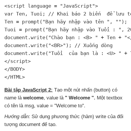
<script language = "JavaScript">

var Ten
, Tuoi; // Khai báo 2 biến 
 để lưu t
Ten = prompt("Bạn hãy nhập vào tên "
, "");

Tuoi = prompt("Bạn hãy nhập vào Tuổi : "
, 2
document.write("Chào bạn : <B> " + Ten + "</
document.write("<BR>"); // Xuống dòng

document.write("Tuổi 
 của bạn là : <U> " + 
</script>

</BODY>

</HTML> 
Bài tập JavaScript 2:
Tạo một nút nhấn (button) có
name là
welcome
, value là
" Welcome ".
Một textbox
có tên là msg
, value = "Welcome to".
Hướng dẫn:
Sử dụng phương thức (hàm) write
của đối
tượng document
để tạo.