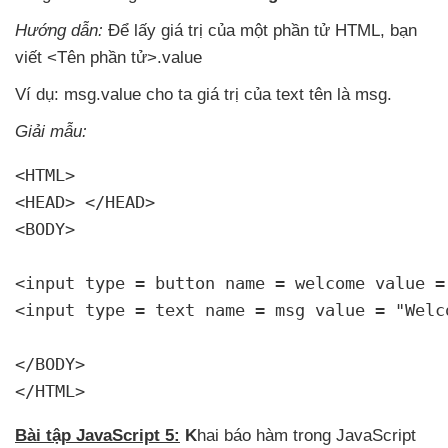
Hướng dẫn:
Để lấy giá trị
của một phần tử HTML
, bạn
viết <Tên phần tử>.value
Ví dụ: msg.value cho ta giá trị
của text tên là msg.
Giải mẫu:
<HTML>

<HEAD> </HEAD>

<BODY> 

<input type = button name = welcome value =
<input type = text name = msg value = "Welc
</BODY>

</HTML>
Bài tập JavaScript 5:
K
hai báo hàm trong JavaScript