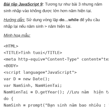
Bài tập JavaScript 9
:
Tương tự như bài 3
nhưng năm
sinh nhập vào không
được lớn hơn năm
hiện tại.
Hướng dẫn:
Sử dụng vòng lặp
do…while
để yêu cầu
nhập lại
nếu năm sinh > năm
hiện tại.
Minh hoạ mẫu:
<HTML>

<TITLE>Tinh tuoi</TITLE>

<meta http-equiv="Content-Type" content="te
<BODY>

<script language="JavaScript">

var D = new Date();

var NamSinh
, NamHienTai;

NamHienTai = D.getYear(); //Lưu năm 
 hiện t
do {

NamSinh = prompt("Bạn sinh năm bao nhiêu : "