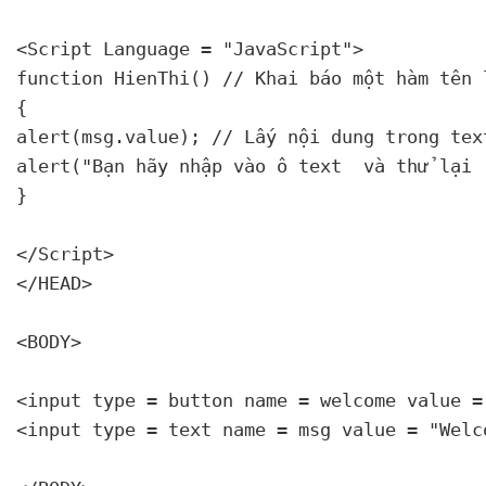
<Script Language = "JavaScript">

function HienThi() // Khai báo một hàm tên l
{

alert(msg.value); // Lấy nội dung trong tex
alert("Bạn hãy nhập vào ô text 
 và thử lại !
}

</Script>

</HEAD> 

<BODY>

<input type = button name = welcome value =
<input type = text name = msg value = "Welc