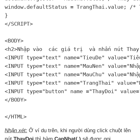
window.defaultStatus = TrangThai.value; /* 
}

</SCRIPT>

<BODY>

<h2>Nhập vào 
 các giá trị 
 và nhấn nút Thay
<INPUT type="text" name="TieuDe" value="Tiêu
<INPUT type="text" name="MauNen" value="Nhậ
<INPUT type="text" name="MauChu" value="Nhậ
<INPUT type="text" name="TrangThai" value="
<INPUT type="button" name ="ThayDoi" value=
</BODY>

</HTML>
Nhận xét:
Ở ví dụ trên
, khi người dùng click chuột lên
nút
ThayDoi
thì hàm
CapNhat( )
sẽ
được gọi.