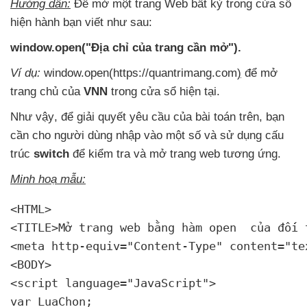
Hướng dẫn:
Để mở một trang Web bất kỳ trong cửa sổ
hiện hành bạn viết
như sau:
window.open("Địa chỉ
của trang cần mở").
Ví dụ:
window.open(https://quantrimang.com
)
để mở
trang chủ
của
VNN
trong cửa sổ
hiện tại.
Như vậy
,
để giải quyết yêu cầu
của bài toán trên
, bạn
cần cho người dùng nhập vào một số
và sử dụng cấu
trúc
switch
để kiểm tra
và mở trang web tương ứng.
Minh hoạ mẫu:
<HTML>

<TITLE>Mở trang web bằng hàm open 
 của đối 
<meta http-equiv="Content-Type" content="te
<BODY>

<script language="JavaScript">

var LuaChon;
