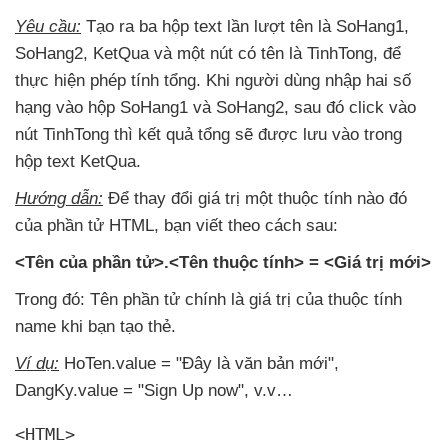
Yêu cầu:
Tạo ra ba hộp text lần lượt tên là SoHang1
,
SoHang2
, KetQua
và một nút có tên là TinhTong
,
để
thực hiện phép tính tổng
.
Khi người dùng nhập hai số
hạng vào hộp SoHang1
và SoHang2
,
sau đó click vào
nút TinhTong
thì kết quả tổng
sẽ
được lưu vào trong
hộp text KetQua.
Hướng dẫn:
Để thay đổi giá trị một thuộc tính nào đó
của phần tử HTML
, bạn viết theo cách sau:
<Tên
của phần tử>.<Tên thuộc tính> = <Giá trị mới>
Trong đó: Tên phần tử chính là giá trị
của thuộc tính
name khi bạn tạo thẻ.
Ví dụ:
HoTen.value = "Đây là văn bản mới"
,
DangKy.value = "Sign Up now"
, v.v…
<HTML>
