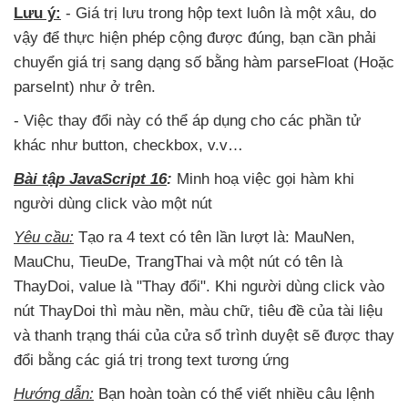
Lưu ý:
- Giá trị lưu trong hộp text luôn là một xâu
, do
vậy
để thực hiện phép cộng
được đúng
, bạn cần phải
chuyển giá trị sang dạng số bằng hàm parseFloat (Hoặc
parseInt) như ở trên.
- Việc thay đổi này
có thể áp dụng cho
các phần tử
khác như button
, checkbox
, v.v…
Bài tập JavaScript 16
:
Minh hoạ việc gọi hàm khi
người dùng click vào một nút
Yêu cầu:
Tạo ra 4 text có tên lần lượt là: MauNen
,
MauChu
, TieuDe
, TrangThai
và một nút có tên là
ThayDoi
, value là "Thay đổi"
.
Khi người dùng click vào
nút ThayDoi
thì màu nền
, màu chữ
, tiêu đề
của tài liệu
và thanh trạng thái
của cửa sổ trình duyệt
sẽ
được thay
đổi bằng
các giá trị trong text tương ứng
Hướng dẫn:
Bạn hoàn toàn
có thể viết nhiều câu lệnh