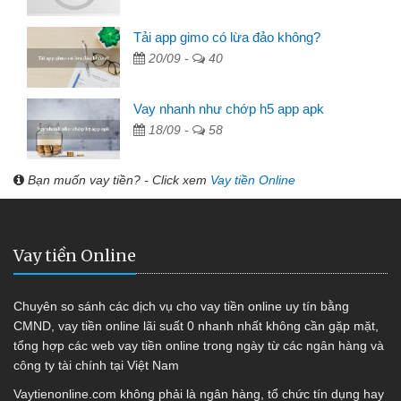
Tải app gimo có lừa đảo không?
20/09 -
40
Vay nhanh như chớp h5 app apk
18/09 -
58
Bạn muốn vay tiền? - Click xem
Vay tiền Online
Vay tiền Online
Chuyên so sánh các dịch vụ cho vay tiền online uy tín bằng
CMND, vay tiền online lãi suất 0 nhanh nhất không cần gặp mặt,
tổng hợp các web vay tiền online trong ngày từ các ngân hàng và
công ty tài chính tại Việt Nam
Vaytienonline.com không phải là ngân hàng, tổ chức tín dụng hay