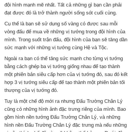
đội hình mạnh mẽ nhất
. Tất cả
những gì bạn cần phải
đạt
được đó là trở thành người sống sót cuối cùng.
Cụ thể là bạn
sẽ sử dụng số vàng có
được sau mỗi
vòng đấu
để mua về
những vị tướng trong đội hình
của
mình
. Trong suốt trận đấu
, đội hình
của bạn
sẽ tăng dần
sức mạnh
với
những vị tướng cùng Hệ
và Tộc.
Ngoài ra bạn
có thể tăng sức mạnh cho từng vị tướng
bằng cách ghép ba vị tướng giống nhau
để tạo thành
một phiên bản siêu cấp hơn
của vị tướng đó
,
sau đó kết
hợp 3 vị tướng siêu cấp
để tạo thành một phiên bản tối
thượng
của vị tướng đó.
Tuy là một chế độ mới ra
nhưng Đấu Trường Chân Lý
cũng có
những hình ảnh đặc trưng
riêng
của mình
. Bao
gồm hình nền tướng Đấu Trường Chân Lý
,
và
những
hình nền Đấu Trường Chân Lý đặc trưng
mà
nếu
những