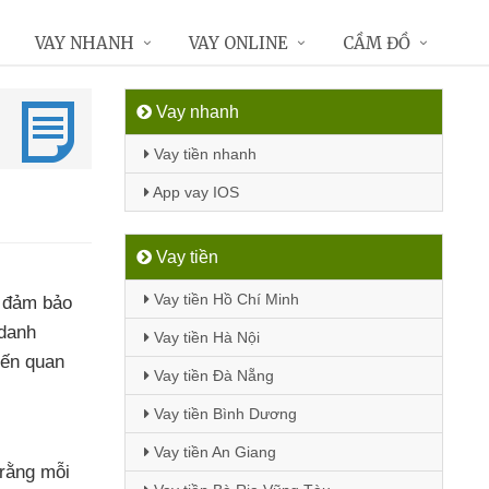
VAY NHANH
VAY ONLINE
CẦM ĐỒ
Vay nhanh
Vay tiền nhanh
App vay IOS
Vay tiền
Vay tiền Hồ Chí Minh
ể đảm bảo
 danh
Vay tiền Hà Nội
iến quan
Vay tiền Đà Nẵng
Vay tiền Bình Dương
Vay tiền An Giang
 rằng mỗi