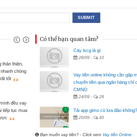
Có thể bạn quan tâm?
Cày lscg là gì
Mai Lan
28/09 -
10
p nên định cầm cố chiếc xe wave
Tôi 
ó gói vay tiền bằng CMND online
sinh vi
Vay tiền online không cần gặp 
 rất tiện lợi, sẽ giới thiệu cho bạn
thấy th
chuyển tiền qua ngân hàng chỉ 
CMND
Lâm Mi
 hóa
24/09 -
28
Mất 
ôn bán nhỏ lẻ nhiều lúc cần vốn nhập
cần có 2
Tải app gimo có lừa đảo không
bsite qua bạn bè giới thiệu tôi đã giải
được th
20/09 -
40
ệc của mình nhanh chóng
Bạn muốn vay tiền? - Click xem
Vay tiền Online