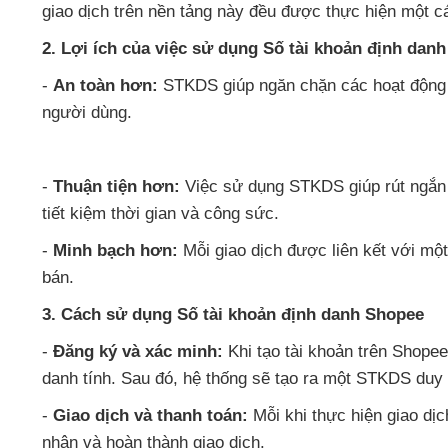
giao dịch trên nền tảng này đều được thực hiện một c
2. Lợi ích của việc sử dụng Số tài khoản định dan
-
An toàn hơn:
STKDS giúp ngăn chặn các hoạt động g
người dùng.
-
Thuận tiện hơn:
Việc sử dụng STKDS giúp rút ngắn t
tiết kiệm thời gian và công sức.
-
Minh bạch hơn:
Mỗi giao dịch được liên kết với mộ
bán.
3. Cách sử dụng Số tài khoản định danh Shopee
-
Đăng ký và xác minh:
Khi tạo tài khoản trên Shope
danh tính. Sau đó, hệ thống sẽ tạo ra một STKDS duy 
-
Giao dịch và thanh toán:
Mỗi khi thực hiện giao dị
nhận và hoàn thành giao dịch.