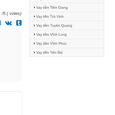
Vay tiền Tiền Giang
/5 ( votes)
Vay tiền Trà Vinh
Vay tiền Tuyên Quang
Vay tiền Vĩnh Long
Vay tiền Vĩnh Phúc
Vay tiền Yên Bái