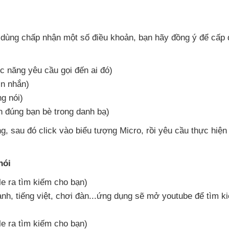
 dùng chấp nhận một số điều khoản
, bạn hãy đồng ý
để cấp 
c năng yêu cầu gọi đến ai đó)
in nhắn)
g nói)
ắn đúng bạn bè trong danh bạ)
ng
,
sau đó click vào biểu tượng Micro
, rồi yêu cầu thực hiệ
nói
e ra tìm kiếm cho bạn)
anh
, tiếng việt
, chơi đàn...ứng dụng
sẽ mở youtube
để tìm k
e ra tìm kiếm cho bạn)