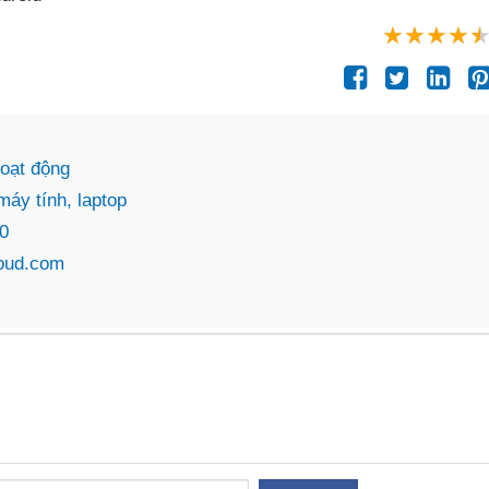
hoạt động
áy tính, laptop
10
loud.com