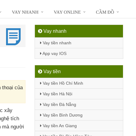
VAY NHANH
VAY ONLINE
CẦM ĐỒ
Vay nhanh
Vay tiền nhanh
App vay IOS
Vay tiền
Vay tiền Hồ Chí Minh
 thoại của
Vay tiền Hà Nội
Vay tiền Đà Nẵng
c xây
Vay tiền Bình Dương
ghệ tích
Vay tiền An Giang
n
mà người