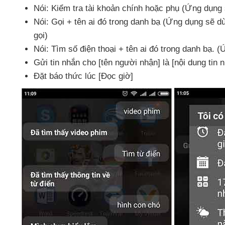
Nói: Kiểm tra tài khoản chính
hoặc phụ (Ứng dụng
Nói: Gọi + tên ai đó trong danh bạ (Ứng dụng
sẽ dù
gọi)
Nói: Tìm số điện thoại + tên ai đó trong danh bạ
. (
Gửi tin nhắn cho [tên người nhận] là [nội dung tin n
Đặt báo thức lúc [Đọc giờ]