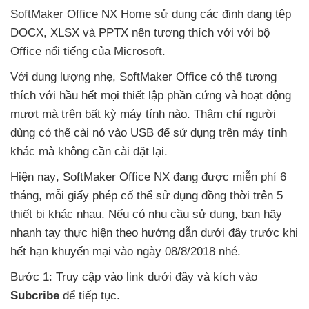
SoftMaker Office NX Home sử dụng
các định dạng tệp
DOCX
, XLSX
và PPTX nên tương thích
với
với bộ
Office nổi tiếng
của Microsoft.
Với dung lượng nhẹ
, SoftMaker Office
có thể tương
thích
với hầu hết
mọi thiết lập phần cứng
và hoạt động
mượt
mà trên bất kỳ máy tính nào
. Thậm chí người
dùng
có thể cài nó vào USB
để sử dụng trên máy tính
khác
mà không cần cài đặt lại.
Hiện nay
, SoftMaker Office NX đang
được miễn phí 6
tháng
, mỗi giấy phép cố thể sử dụng đồng thời trên 5
thiết bị khác nhau
.
Nếu có nhu cầu sử dụng
, bạn hãy
nhanh tay thực hiện theo hướng dẫn
dưới đây trước khi
hết hạn khuyến mại vào ngày 08/8/2018
nhé.
Bước 1: Truy cập vào link
dưới đây
và kích vào
Subcribe
để tiếp tục.