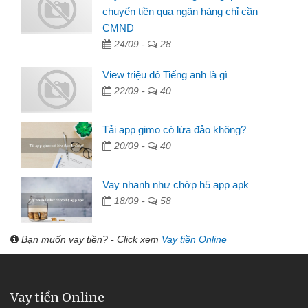
chuyển tiền qua ngân hàng chỉ cần
CMND
24/09 -
28
View triệu đô Tiếng anh là gì
22/09 -
40
Tải app gimo có lừa đảo không?
20/09 -
40
Vay nhanh như chớp h5 app apk
18/09 -
58
Bạn muốn vay tiền? - Click xem
Vay tiền Online
Vay tiền Online