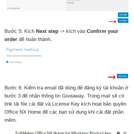
Bước 5: Kích
Next step
-> kích vào
Confirm your
order
để hoàn thành.
Bước 6: Kiểm tra email
đã dùng
để đăng ký tài khoản ở
bước 3
để nhận thông tin Giveaway
. Trong mail
sẽ có
link tải file cài đặt
và License Key kích hoạt bản quyền
Office NX Home
để
các bạn sử dụng khi cài đặt phần
mềm.