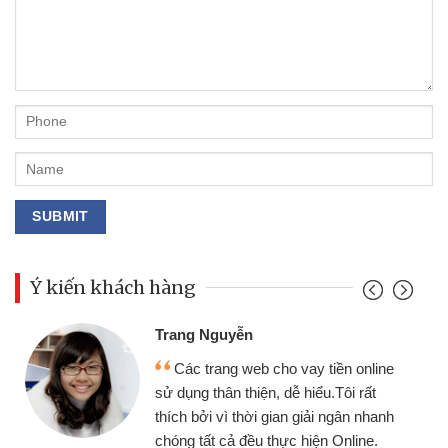
Ý kiến khách hàng
Đoàn Hữu Cảnh
Mình cần tiền gấp nên định c
tiền online
chiếc xe wave nhưng thật may đ
u.Tôi rất
gói vay tiền bằng CMND online 
i ngân nhanh
cần gặp mặt nên rất tiện lợi, sẽ g
n Online.