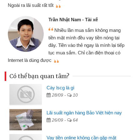
thiệu cho bạn bè biết
Cấn Văn Lực - Tạp hóa
Tôi kinh doanh buôn bán nhỏ 
hông mang
nhiều lúc cần vốn nhập hàng, nh
n nóng tại
đến website qua bạn bè giới thiệu
ình lại tiếp
đã giải quyết được công việc củ
n thoại có
mình nhanh chóng
Có thể bạn quan tâm?
Cày lscg là gì
28/09 -
10
Lãi suất ngân hàng Bảo Việt hiện nay
26/09 -
64
Vay tiền online không cần gặp mặt