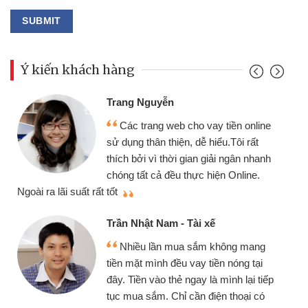
Ý kiến khách hàng
Đoàn Hữu Cảnh
Mình cần tiền gấp nên 
o vay tiền online
chiếc xe wave nhưng thật
dễ hiểu.Tôi rất
gói vay tiền bằng CMND o
an giải ngân nhanh
cần gặp mặt nên rất tiện lợi
ực hiện Online.
thiệu cho bạn bè biết
Cấn Văn Lực - Tạp hóa
i xế
Tôi kinh doanh buôn bán
sắm không mang
nhiều lúc cần vốn nhập hàn
ay tiền nóng tại
đến website qua bạn bè giới
ay là mình lại tiếp
đã giải quyết được công v
n điện thoại có
mình nhanh chóng