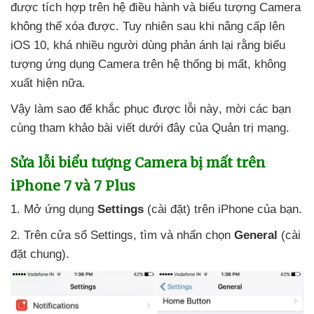
được tích hợp trên hệ điều hành
và biểu tượng Camera
không thể xóa
được
. Tuy nhiên sau khi nâng cấp lên
iOS 10
,
khá nhiều người dùng phản ánh lại rằng biểu
tượng ứng dụng Camera trên hệ thống bị mất
, không
xuất hiện nữa.
Vậy làm sao
để khắc phục
được lỗi này
, mời
các bạn
cùng tham khảo bài viết
dưới đây
của Quản trị mạng.
Sửa lỗi biểu tượng Camera bị mất trên
iPhone 7
và 7 Plus
1
. Mở ứng dụng
Settings
(cài đặt) trên iPhone
của bạn.
2
.
Trên cửa sổ Settings
, tìm
và nhấn chọn
General
(cài
đặt chung).