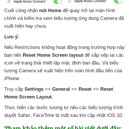
Cuối cùng nhấn
nút Home
để quay trở lại màn hình
chính
và kiểm tra xem biểu tượng ứng dụng Camera
đã
xuất hiện hay chưa.
Lưu ý:
Nếu Restrictions không hoạt động trong trường hợp này
bạn nên
Reset Home Screen layout
để sắp xếp lại
các
icon về trạng thái thiết lập mặc định ban đầu
. Và biểu
tượng Camera
sẽ xuất hiện trên màn hình đầu tiên
của
iPhone.
Truy cập
Settings
=>
General
=>
Reset
=>
Reset
Home Screen Layout
.
Thực hiện
các bước tương tự
nếu
các biểu tượng trình
duyệt Safari
, FaceTime bị mất sau khi cập nhật iOS 10.
Tham khảo thêm một số bài viết
dưới đây: