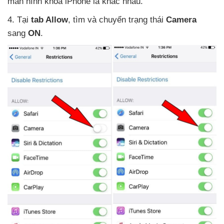
màn hình khóa iPhone là khác nhau.
4
. Tại
tab Allow
, tìm
và chuyển trạng thái
Camera
sang
ON
.