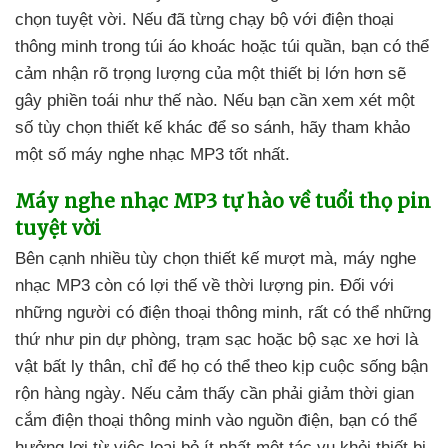
chọn tuyệt vời
.
Nếu
đã từng chạy bộ
với điện thoại
thông minh trong túi áo khoác
hoặc túi quần
, bạn
có thể
cảm nhận rõ trọng lượng
của một thiết bị lớn hơn
sẽ
gây phiền toái như thế nào
.
Nếu bạn cần xem xét một
số tùy chọn thiết kế khác
để so sánh
, hãy tham khảo
một số máy nghe nhạc MP3 tốt nhất.
Máy nghe nhạc MP3 tự hào về tuổi thọ pin
tuyệt vời
Bên cạnh nhiều tùy chọn thiết kế mượt mà
, máy nghe
nhạc MP3 còn có lợi thế về thời lượng pin
. Đối
với
những người có điện thoại thông minh
,
rất
có thể
những
thứ như pin dự phòng
, trạm sạc
hoặc bộ sạc xe hơi là
vật bất ly thân
, chỉ
để họ
có thể theo kịp cuộc sống bận
rộn hàng ngày
.
Nếu cảm thấy cần phải giảm thời gian
cắm điện thoại thông minh vào nguồn điện
, bạn
có thể
hưởng lợi từ việc loại bỏ ít nhất một tác vụ khỏi thiết bị