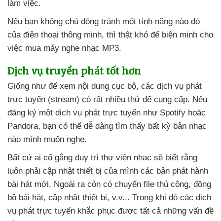
làm việc.
Nếu bạn không chủ động tránh một tính năng nào đó
của điện thoại thông minh
,
thì thật khó
để biện minh cho
việc mua máy nghe nhạc MP3.
Dịch vụ truyền phát tốt hơn
Giống như
để xem nội dung cục bộ
,
các dịch vụ phát
trực tuyến (stream) có
rất nhiều thứ
để cung cấp
.
Nếu
đăng ký một dịch vụ phát trực tuyến như Spotify
hoặc
Pandora
, bạn
có thể dễ dàng tìm thấy bất kỳ bản nhạc
nào mình muốn nghe.
Bất cứ ai cố gắng duy trì thư viện nhạc
sẽ biết rằng
luôn phải cập nhật thiết bị
của mình
các bản phát hành
bài hát mới
.
Ngoài ra còn có chuyển file thủ công
, đồng
bộ bài hát
, cập nhật thiết bị
, v.v..
. Trong
khi đó
các dịch
vụ phát trực tuyến khắc phục
được
tất cả
những vấn đề