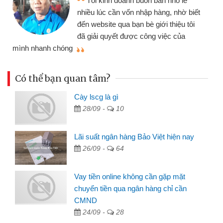
Tôi kinh doanh buôn bán nhỏ lẻ
nhiều lúc cần vốn nhập hàng, nhờ biết
đến website qua bạn bè giới thiệu tôi
đã giải quyết được công việc của
mình nhanh chóng
th
Có thể bạn quan tâm?
Cày lscg là gì
28/09 -
10
Lãi suất ngân hàng Bảo Việt hiện nay
26/09 -
64
Vay tiền online không cần gặp mặt
chuyển tiền qua ngân hàng chỉ cần
CMND
24/09 -
28