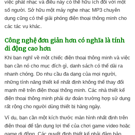
việc phát nhạc
và điều này
có thể hữu ích đối
với một
số người
. Sở hữu một máy nghe nhạc MP3 chuyên
dụng
cũng
có thể giải phóng điện thoại thông minh cho
các tác vụ khác.
Công nghệ đơn giản hơn có nghĩa là tính
di động cao hơn
Khi bạn nghĩ về một chiếc điện thoại thông minh
và việc
bạn cần nó cho mục đích gì
, danh sách
có thể dài ra
nhanh chóng
. Do nhu cầu đa dạng
của
mọi người
,
những tính năng thiết kế nhất định không thể thay đổi
mạnh mẽ trên điện thoại thông minh
. Các nhà thiết kế
điện thoại thông minh phải dự đoán trường hợp sử dụng
rất rộng cho người dùng thiết bị hàng ngày.
Ví dụ
, bạn cần một kích thước màn hình nhất định trên
điện thoại
để tận dụng lợi thế
của chơi game video
hoặc
game di động
. Các quyết định thiết kế phải đảm bảo