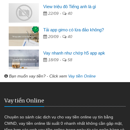
View triệu đô Tiếng anh là gì
22/09 -
40
Tải app gimo có lừa đảo không?
20/09 -
40
Vay nhanh như chớp h5 app apk
18/09 -
58
Bạn muốn vay tiền? - Click xem
Vay tiền Online
Vay tiền Online
Chuyên so sánh các dịch vụ cho vay tiền online uy tín bằng
CMND, vay tiền online lãi suất 0 nhanh nhất không cần gặp mặt,
tổng hợp các web vay tiền online trong ngày từ các ngân hàng và