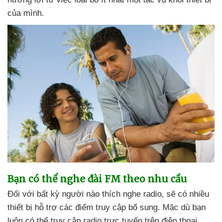
của mình.
Bạn
có thể nghe đài FM theo nhu cầu
Đối
với bất kỳ người nào thích nghe radio
,
sẽ có nhiều
thiết bị hỗ trợ
các điểm truy cập bổ sung
. Mặc
dù bạn
luôn
có thể truy cập radio trực tuyến trên điện thoại