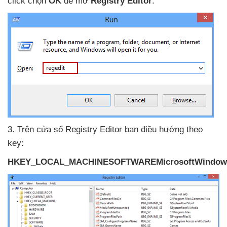
click chọn
OK
để mở
Registry Editor
.
3
.
Trên cửa sổ Registry Editor bạn điều hướng theo
key:
HKEY_LOCAL_MACHINESOFTWAREMicrosoftWindowsC