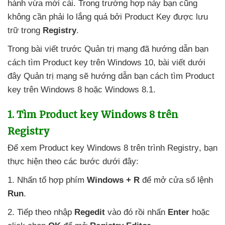
hành vừa mới cài
. Trong trường hợp này bạn
cũng
không cần phải lo lắng
quá
bởi Product Key
được lưu
trữ trong
Registry
.
Trong bài viết trước Quản trị mạng
đã hướng dẫn bạn
cách tìm Product key trên Windows 10
, bài viết
dưới
đây Quản trị mạng
sẽ hướng dẫn bạn cách tìm Product
key trên Windows 8
hoặc Windows 8.1.
1
. Tìm Product key Windows 8 trên
Registry
Để xem Product key Windows 8 trên trình Registry
, bạn
thực hiện theo
các bước
dưới đây:
1
. Nhấn tổ hợp phím
Windows + R
để mở cửa sổ lệnh
Run
.
2
. Tiếp theo nhập
Regedit
vào đó rồi nhấn
Enter
hoặc