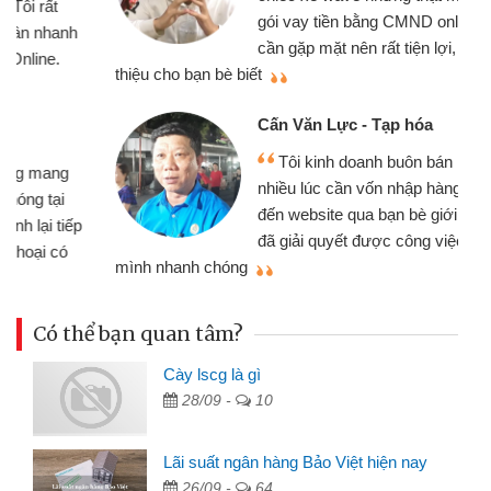
gói vay tiền bằng CMND online không
cần gặp mặt nên rất tiện lợi, sẽ giới
thiệu cho bạn bè biết
qu
Cấn Văn Lực - Tạp hóa
Tôi kinh doanh buôn bán nhỏ lẻ
nhiều lúc cần vốn nhập hàng, nhờ biết
đến website qua bạn bè giới thiệu tôi
đã giải quyết được công việc của
mình nhanh chóng
th
Có thể bạn quan tâm?
Cày lscg là gì
28/09 -
10
Lãi suất ngân hàng Bảo Việt hiện nay
26/09 -
64