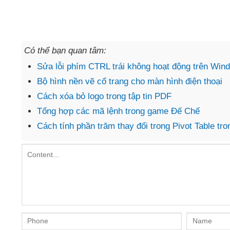
Có thể bạn quan tâm:
Sửa lỗi phím CTRL trái không hoạt động trên Win
Bộ hình nền vẽ cổ trang cho màn hình điện thoại
Cách xóa bỏ logo trong tập tin PDF
Tổng hợp các mã lệnh trong game Đế Chế
Cách tính phần trăm thay đổi trong Pivot Table tro