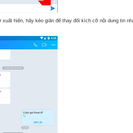
 xuất hiện
, hãy kéo giãn
để thay đổi kích cỡ nội dung tin n