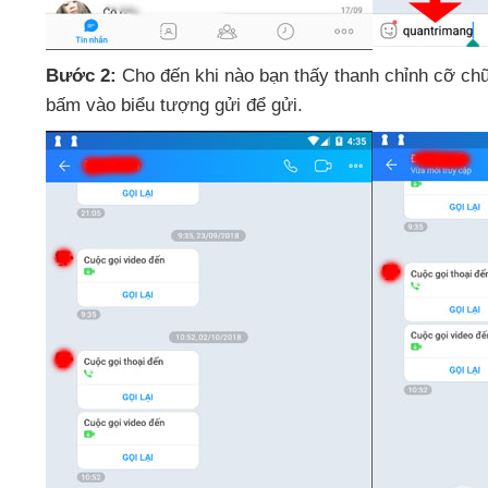
Bước 2:
Cho đến khi nào bạn thấy thanh chỉnh cỡ chữ
bấm vào biểu tượng gửi
để gửi.