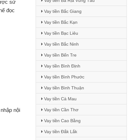
Vay tiền Bà Rịa Vũng Tàu
ược sử
thể đọc
Vay tiền Bắc Giang
Vay tiền Bắc Kạn
Vay tiền Bạc Liêu
Vay tiền Bắc Ninh
Vay tiền Bến Tre
Vay tiền Bình Định
Vay tiền Bình Phước
Vay tiền Bình Thuận
Vay tiền Cà Mau
 nhập nội
Vay tiền Cần Thơ
Vay tiền Cao Bằng
Vay tiền Đắk Lắk