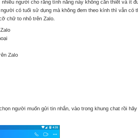
, nhiều người cho rằng tính năng này không cần thiết
và ít
đ
 người có tuổi sử dụng
mà không đem theo kính
thì
vẫn
có 
cỡ chữ to nhỏ trên Zalo.
 Zalo
hoại
rên Zalo
y chọn người muốn gửi tin nhắn
, vào trong khung chat rồi hãy