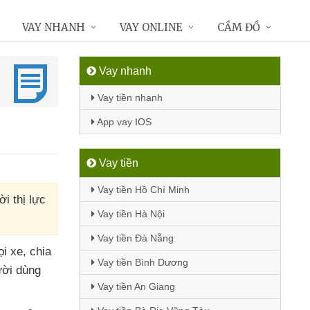
VAY NHANH
VAY ONLINE
CẦM ĐỒ
Vay nhanh
Vay tiền nhanh
App vay IOS
Vay tiền
Vay tiền Hồ Chí Minh
i thị lực
Vay tiền Hà Nội
Vay tiền Đà Nẵng
ọi xe
, chia
Vay tiền Bình Dương
ười dùng
Vay tiền An Giang