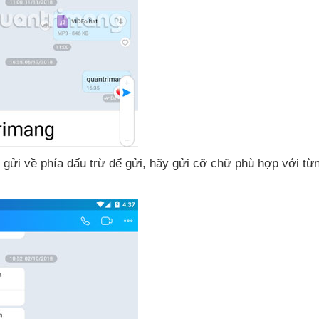
 gửi về phía dấu trừ
để gửi
, hãy gửi cỡ chữ phù hợp
với từ