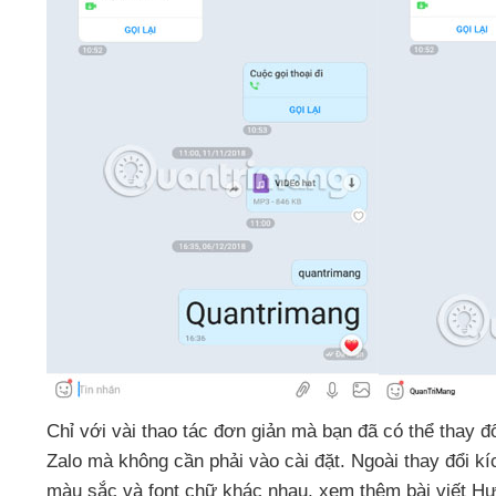
Chỉ
với vài thao tác đơn giản
mà bạn
đã
có thể thay đ
Zalo
mà không cần phải vào cài đặt
. Ngoài thay đổi k
màu sắc
và font chữ khác nhau
, xem thêm bài viết Hư