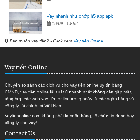
Vay nhanh như chớp h5 app apk
18/09 -
58
Bạn muốn vay tiền? - Click xem
Vay tiền Online
Vay tiền Online
Chuyên so sánh các dịch vụ cho vay tiền online uy tín bằng
CMND, vay tiền online lãi suất 0 nhanh nhất không cần gặp mặt,
tổng hợp các web vay tiền online trong ngày từ các ngân hàng và
công ty tài chính tại Việt Nam
Vaytienonline.com không phải là ngân hàng, tổ chức tín dụng hay
công ty cho vay!
Contact Us