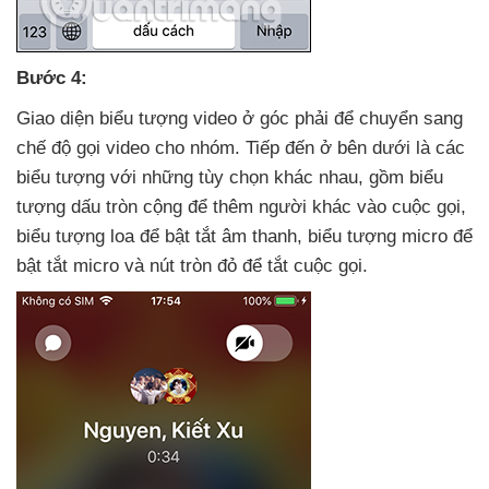
Bước 4:
Giao diện biểu tượng video ở góc phải
để chuyển sang
chế độ gọi video cho nhóm
. Tiếp đến ở bên dưới là
các
biểu tượng
với
những tùy chọn khác nhau
, gồm biểu
tượng dấu tròn cộng
để thêm người khác vào cuộc gọi
,
biểu tượng loa
để bật tắt âm thanh
, biểu tượng micro
để
bật tắt micro
và nút tròn đỏ
để tắt cuộc gọi.