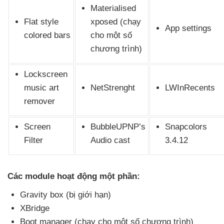
Materialised
Flat style
xposed (chạy
App settings
colored bars
cho một số
chương trình)
Lockscreen
music art
NetStrenght
LWInRecents
remover
Screen
BubbleUPNP’s
Snapcolors
Filter
Audio cast
3.4.12
Các module hoạt động một phần:
Gravity box (bị giới hạn)
XBridge
Boot manager (chạy cho một số chương trình)