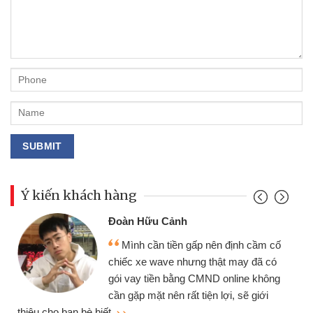
Ý kiến khách hàng
Đoàn Hữu Cảnh
Mình cần tiền gấp nên định cầm cố
chiếc xe wave nhưng thật may đã có
gói vay tiền bằng CMND online không
cần gặp mặt nên rất tiện lợi, sẽ giới
thiệu cho bạn bè biết
qu