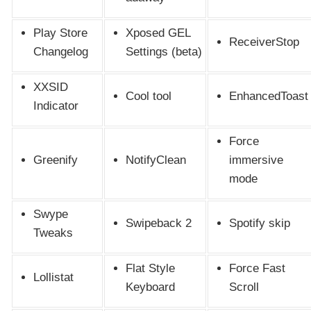
Play Store
Xposed GEL
ReceiverStop
Changelog
Settings (beta)
XXSID
Cool tool
EnhancedToast
Indicator
Force
Greenify
NotifyClean
immersive
mode
Swype
Swipeback 2
Spotify skip
Tweaks
Flat Style
Force Fast
Lollistat
Keyboard
Scroll