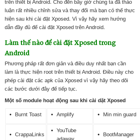
trên thiết bị Android
. Cho đến
bây giờ chúng ta
đã thảo
luận
rất nhiều chỉnh sửa
và thay đổi
mà bạn
có thể thực
hiện sau khi cài đặt Xposed
. Vì vậy hãy xem hướng
dẫn đầy đủ
để cài đặt Xposed trên Android.
Làm thế nào
để cài đặt Xposed trong
Android
Phương pháp
rất đơn giản
và điều duy nhất bạn cần
làm là thực hiện root trên thiết bị Android
. Điều này cho
phép cài đặt
các apk
của Xposed vì vậy hãy theo dõi
các bước
dưới đây
để tiếp tục.
Một số module hoạt động sau khi cài dặt Xposed
Burnt Toast
Amplify
Min min guard
YouTube
CrappaLinks
BootManager
adaway