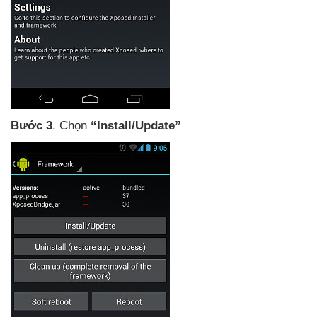
Bước 3
. Chọn
“Install/Update”