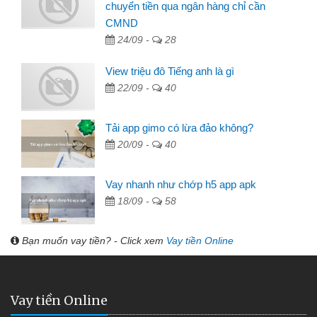
chuyển tiền qua ngân hàng chỉ cần
CMND
24/09 -
28
View triệu đô Tiếng anh là gì
22/09 -
40
Tải app gimo có lừa đảo không?
20/09 -
40
Vay nhanh như chớp h5 app apk
18/09 -
58
Bạn muốn vay tiền? - Click xem
Vay tiền Online
Vay tiền Online