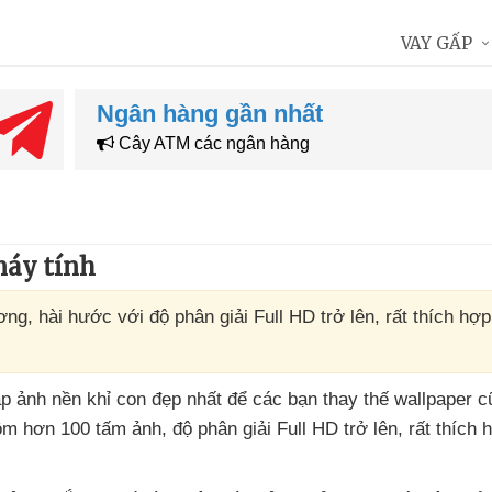
VAY GẤP
Ngân hàng gần nhất
Cây ATM các ngân hàng
máy tính
g, hài hước với độ phân giải Full HD trở lên, rất thích hợ
ập ảnh nền khỉ con đẹp nhất
để
các bạn thay thế wallpaper 
ồm hơn 100 tấm ảnh
, độ phân giải Full HD trở lên
,
rất thích