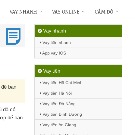
VAY NHANH
VAY ONLINE
CẦM ĐỒ
Vay nhanh
Vay tiền nhanh
App vay IOS
Vay tiền
Vay tiền Hồ Chí Minh
p để bạn
Vay tiền Hà Nội
Vay tiền Đà Nẵng
cũ
đã có
Vay tiền Bình Dương
 hợp
để bạn
Vay tiền An Giang