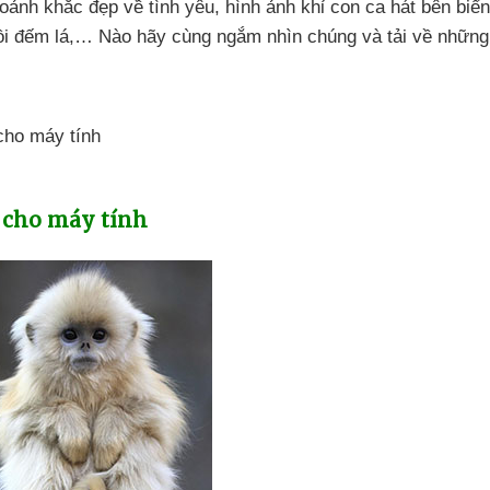
oảnh khắc đẹp về tình yêu
, hình ảnh khỉ con ca hát bên biể
gồi đếm lá,… Nào hãy cùng ngắm nhìn chúng
và tải về
những
cho máy tính
u cho máy tính