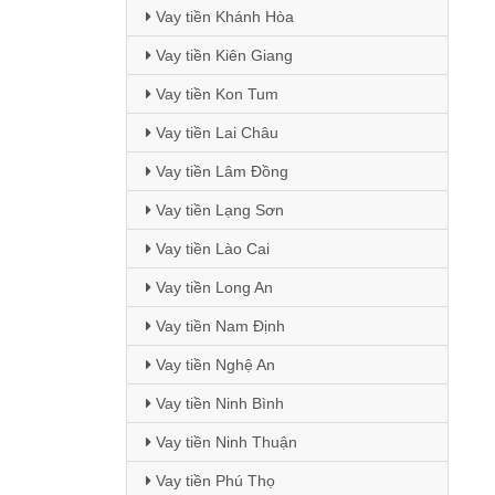
Vay tiền Khánh Hòa
Vay tiền Kiên Giang
Vay tiền Kon Tum
Vay tiền Lai Châu
Vay tiền Lâm Đồng
Vay tiền Lạng Sơn
Vay tiền Lào Cai
Vay tiền Long An
Vay tiền Nam Định
Vay tiền Nghệ An
Vay tiền Ninh Bình
Vay tiền Ninh Thuận
Vay tiền Phú Thọ