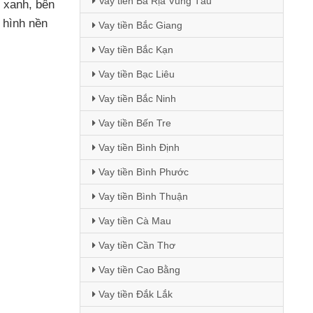
Vay tiền Bà Rịa Vũng Tàu
n xanh
, bên
 hình nền
Vay tiền Bắc Giang
Vay tiền Bắc Kạn
Vay tiền Bạc Liêu
Vay tiền Bắc Ninh
Vay tiền Bến Tre
Vay tiền Bình Định
Vay tiền Bình Phước
Vay tiền Bình Thuận
Vay tiền Cà Mau
Vay tiền Cần Thơ
Vay tiền Cao Bằng
Vay tiền Đắk Lắk