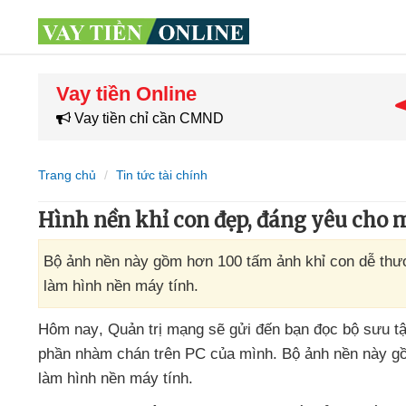
Vay tiền Online
Vay tiền chỉ cần CMND
Trang chủ
Tin tức tài chính
Hình nền khỉ con đẹp, đáng yêu cho 
Bộ ảnh nền này gồm hơn 100 tấm ảnh khỉ con dễ thươn
làm hình nền máy tính.
Hôm nay
, Quản trị mạng
sẽ gửi đến bạn đọc bộ sưu t
phần nhàm chán trên PC
của mình
. Bộ ảnh nền này g
làm hình nền máy tính.