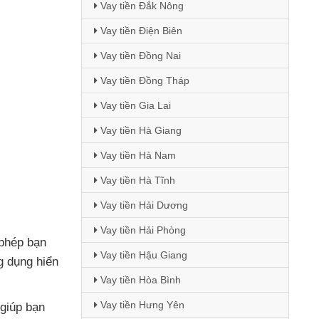
Vay tiền Đắk Nông
Vay tiền Điện Biên
Vay tiền Đồng Nai
Vay tiền Đồng Tháp
Vay tiền Gia Lai
Vay tiền Hà Giang
Vay tiền Hà Nam
Vay tiền Hà Tĩnh
Vay tiền Hải Dương
Vay tiền Hải Phòng
phép bạn
Vay tiền Hậu Giang
g dụng hiển
Vay tiền Hòa Bình
Vay tiền Hưng Yên
 giúp bạn