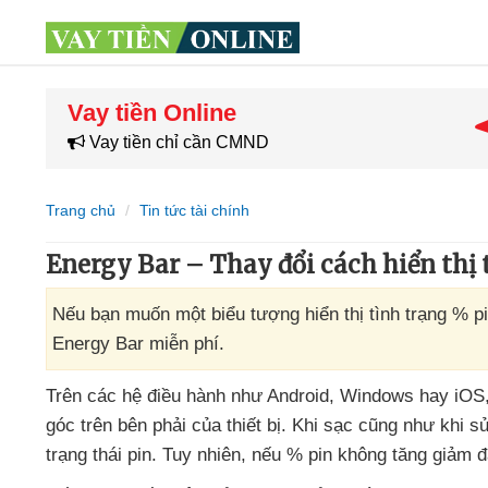
Vay tiền Online
Vay tiền chỉ cần CMND
Trang chủ
Tin tức tài chính
Energy Bar – Thay đổi cách hiển thị 
Nếu bạn muốn một biểu tượng hiển thị tình trạng % pi
Energy Bar miễn phí.
Trên
các hệ điều hành như Android
, Windows hay iOS
góc trên bên phải
của thiết bị
.
Khi sạc
cũng như khi sử
trạng thái pin
. Tuy nhiên
,
nếu % pin không tăng giảm 