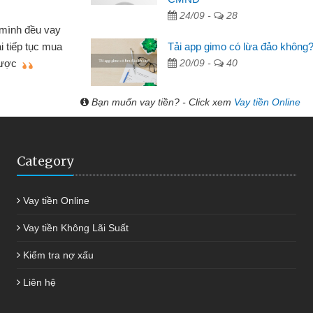
Cấn Văn Lực - Tạp hóa
24/09 -
28
 mình đều vay
Tôi kinh doanh buôn bán nhỏ 
ại tiếp tục mua
Tải app gimo có lừa đảo không
hàng, nhờ biết đến website qua b
 được
20/09 -
40
quyết được công việc của mìn
Bạn muốn vay tiền? - Click xem
Vay tiền Online
Category
Vay tiền Online
Vay tiền Không Lãi Suất
Kiểm tra nợ xấu
Liên hệ