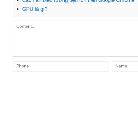
Cách ẩn biểu tượng tiện ích trên Google Chrome
GPU là gì?