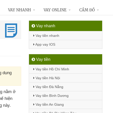
VAY NHANH
VAY ONLINE
CẦM ĐỒ
Vay nhanh
Vay tiền nhanh
App vay IOS
Vay tiền
Vay tiền Hồ Chí Minh
ng dụng
Vay tiền Hà Nội
Vay tiền Đà Nẵng
ng nằm ở
Vay tiền Bình Dương
hể hiện
Vay tiền An Giang
g này.