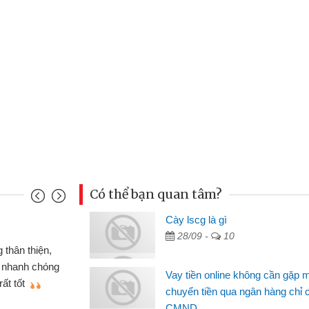
Có thể bạn quan tâm?
Cày lscg là gì
Đoàn Hữu Cảnh
28/09 -
10
Mình cần tiền gấp nên định 
 thân thiện,
nhưng thật may đã có gói vay 
ân nhanh chóng
Vay tiền online không cần gặp 
không cần gặp mặt nên rất tiện l
rất tốt
chuyển tiền qua ngân hàng chỉ 
bè biết
CMND