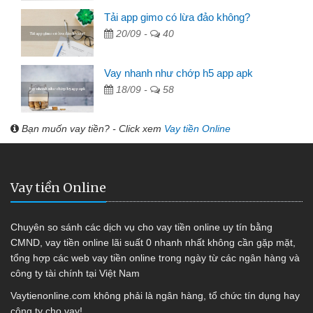
Tải app gimo có lừa đảo không?
20/09 -
40
Vay nhanh như chớp h5 app apk
18/09 -
58
Bạn muốn vay tiền? - Click xem
Vay tiền Online
Vay tiền Online
Chuyên so sánh các dịch vụ cho vay tiền online uy tín bằng
CMND, vay tiền online lãi suất 0 nhanh nhất không cần gặp mặt,
tổng hợp các web vay tiền online trong ngày từ các ngân hàng và
công ty tài chính tại Việt Nam
Vaytienonline.com không phải là ngân hàng, tổ chức tín dụng hay
công ty cho vay!