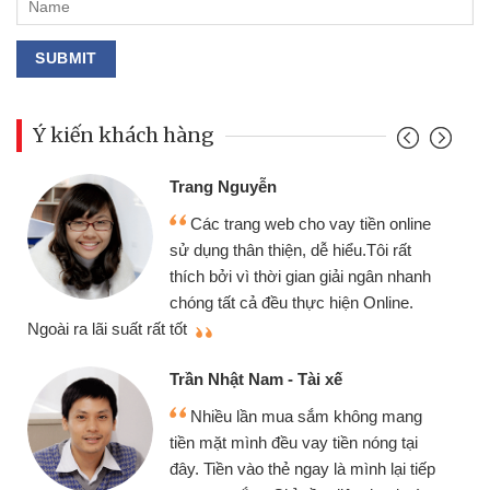
Ý kiến khách hàng
Đoàn Hữu Cảnh
Mình cần tiền gấp 
b cho vay tiền online
chiếc xe wave nhưng t
ện, dễ hiểu.Tôi rất
gói vay tiền bằng CMN
i gian giải ngân nhanh
cần gặp mặt nên rất tiện
 thực hiện Online.
thiệu cho bạn bè biết
Cấn Văn Lực - Tạp h
- Tài xế
Tôi kinh doanh buôn
ua sắm không mang
nhiều lúc cần vốn nhập
u vay tiền nóng tại
đến website qua bạn bè 
ẻ ngay là mình lại tiếp
đã giải quyết được côn