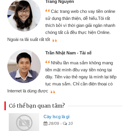
rang Nguyễn
Mình 
Các trang web cho vay tiền online
chiếc x
ử dụng thân thiện, dễ hiểu.Tôi rất
gói vay
hích bởi vì thời gian giải ngân nhanh
cần gặp 
hóng tất cả đều thực hiện Online.
thiệu cho bạn bè biết
ốt
Cấn Văn
rần Nhật Nam - Tài xế
Tôi k
Nhiều lần mua sắm không mang
nhiều lú
iền mặt mình đều vay tiền nóng tại
đến webs
ây. Tiền vào thẻ ngay là mình lại tiếp
đã giải 
ục mua sắm. Chỉ cần điện thoại có
mình nhanh chóng
c
Có thể bạn quan tâm?
Cày lscg là gì
28/09 -
10