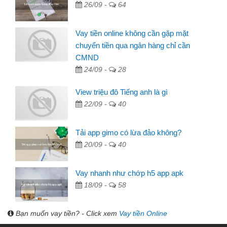
26/09 -
64
Vay tiền online không cần gặp mặt
chuyển tiền qua ngân hàng chỉ cần
CMND
24/09 -
28
View triệu đô Tiếng anh là gì
22/09 -
40
Tải app gimo có lừa đảo không?
20/09 -
40
Vay nhanh như chớp h5 app apk
18/09 -
58
Bạn muốn vay tiền? - Click xem
Vay tiền Online