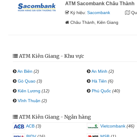
ATM Sacombank Châu Thành
Ký hiệu:
Sacombank
Qu
Châu Thành, Kiên Giang
ATM Kiên Giang - Khu vực
An Biên
(2)
An Minh
(2)
Gò Quao
(3)
Hà Tiên
(6)
Kiên Lương
(12)
Phú Quốc
(40)
Vĩnh Thuận
(2)
ATM Kiên Giang - Ngân hàng
ACB
(3)
Vietcombank
(46)
BIDV
(16)
MSB
(1)