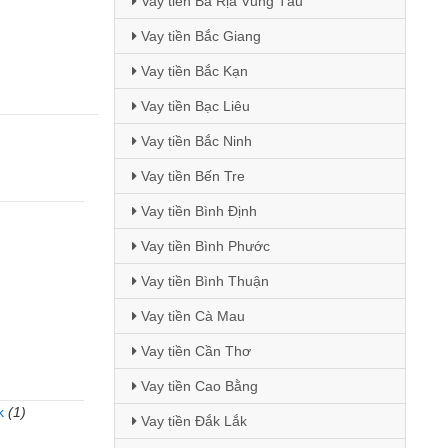
Vay tiền Bà Rịa Vũng Tàu
Vay tiền Bắc Giang
Vay tiền Bắc Kạn
Vay tiền Bạc Liêu
Vay tiền Bắc Ninh
Vay tiền Bến Tre
Vay tiền Bình Định
Vay tiền Bình Phước
Vay tiền Bình Thuận
Vay tiền Cà Mau
Vay tiền Cần Thơ
Vay tiền Cao Bằng
k
(1)
Vay tiền Đắk Lắk
)