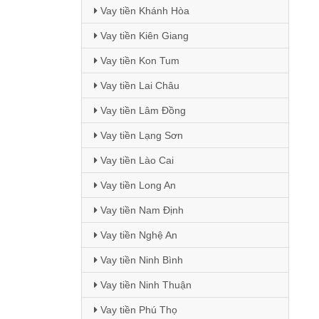
Vay tiền Khánh Hòa
Vay tiền Kiên Giang
Vay tiền Kon Tum
Vay tiền Lai Châu
Vay tiền Lâm Đồng
Vay tiền Lạng Sơn
Vay tiền Lào Cai
Vay tiền Long An
Vay tiền Nam Định
Vay tiền Nghệ An
Vay tiền Ninh Bình
Vay tiền Ninh Thuận
Vay tiền Phú Thọ