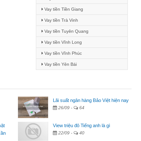
Vay tiền Tiền Giang
Vay tiền Trà Vinh
Vay tiền Tuyên Quang
Vay tiền Vĩnh Long
Vay tiền Vĩnh Phúc
Vay tiền Yên Bái
Mai Lan - Sinh viên
Lãi suất ngân hàng Bảo Việt hiện nay
26/09 -
64
Tôi biết đến thông qua quảng cáo trên facebook. Tôi là
sinh viên nên cần đóng tiền nhà, sinh nhật bạn bè, mà đọc
mặt
View triệu đô Tiếng anh là gì
thấy thủ tục nhanh gọn nên tôi quyết định vay
cần
22/09 -
40
Lâm Minh Chánh