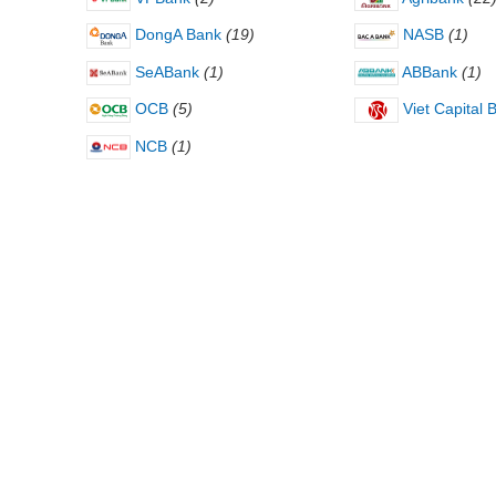
DongA Bank
(19)
NASB
(1)
SeABank
(1)
ABBank
(1)
OCB
(5)
Viet Capital 
NCB
(1)