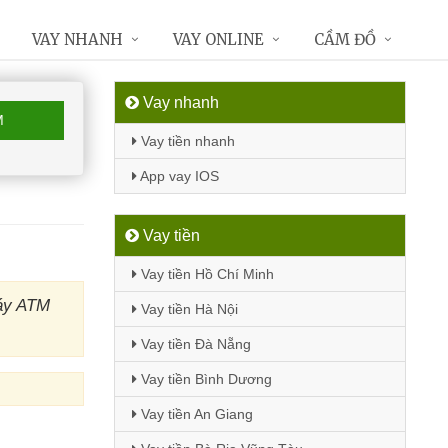
VAY NHANH
VAY ONLINE
CẦM ĐỒ
Vay nhanh
M
Vay tiền nhanh
App vay IOS
Vay tiền
Vay tiền Hồ Chí Minh
máy ATM
Vay tiền Hà Nội
Vay tiền Đà Nẵng
Vay tiền Bình Dương
Vay tiền An Giang