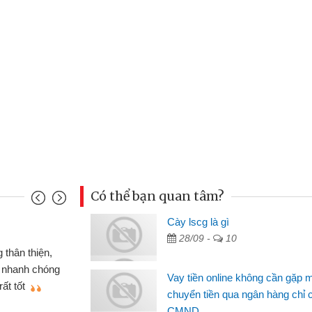
Có thể bạn quan tâm?
u Cảnh
Cày lscg là gì
28/09 -
10
ần tiền gấp nên định cầm cố chiếc xe wave
t may đã có gói vay tiền bằng CMND online
Vay tiền online không cần gặp 
gặp mặt nên rất tiện lợi, sẽ giới thiệu cho bạn
chuyển tiền qua ngân hàng chỉ 
CMND